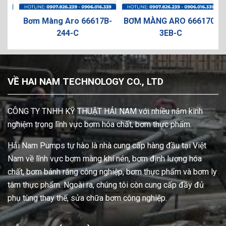
-
Bơm Màng Aro 66617B-
BƠM MÀNG ARO 666170-
244-C
3EB-C
VỀ HAI NAM TECHNOLOGY CO., LTD
CÔNG TY TNHH KỸ THUẬT HẢI NAM với nhiều năm kinh
nghiệm trong lĩnh vực bơm hóa chất, bơm thực phẩm.
Hải Nam Pumps tự hào là nhà cung cấp hàng đầu tại Việt
Nam về lĩnh vực bơm màng khí nén, bơm định lượng hóa
chất, bơm bánh răng công nghiệp, bơm thực phẩm và bơm ly
tâm thực phẩm. Ngoài ra, chúng tôi còn cung cấp đầy đủ
phụ tùng thay thế, sửa chữa bơm công nghiệp.