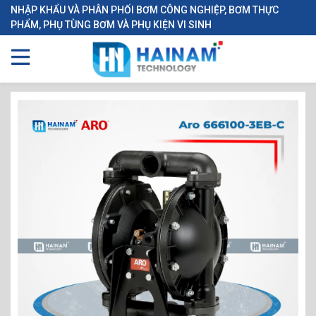
NHẬP KHẨU VÀ PHÂN PHỐI BƠM CÔNG NGHIỆP, BƠM THỰC
PHẨM, PHỤ TÙNG BƠM VÀ PHỤ KIỆN VI SINH