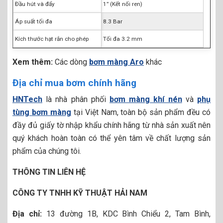
Đầu hút và đẩy
1” (Kết nối ren)
Áp suất tối đa
8.3 Bar
Kích thước hạt rắn cho phép
Tối đa 3.2 mm
Xem thêm:
Các dòng
bơm màng Aro
khác
Địa chỉ mua bơm chính hãng
HNTech
là nhà phân phối
bơm màng khí nén
và
phụ
tùng bơm màng
tại Việt Nam, toàn bộ sản phẩm đều có
đầy đủ giấy tờ nhập khẩu chính hãng từ nhà sản xuất nên
quý khách hoàn toàn có thể yên tâm về chất lượng sản
phẩm của chúng tôi.
THÔNG TIN LIÊN HỆ
CÔNG TY TNHH KỸ THUẬT HẢI NAM
Địa chỉ:
13 đường 1B, KDC Bình Chiểu 2, Tam Bình,