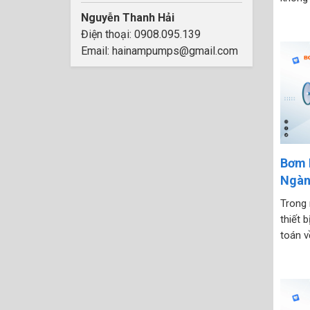
yếu tố
Nguyễn Thanh Hải
lượng 
Điện thoại: 0908.095.139
xuất. 
Email: hainampumps@gmail.com
nhớt...
Bơm 
Ngàn
Ưu T
Trong 
thiết 
toán v
là bài
hành. 
thể gâ