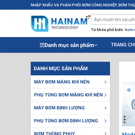
NHẬP KHẨU VÀ PHÂN PHỐI BƠM CÔNG NGHIỆP, BƠM THỰ
Từ khóa phổ biến:
bơm 
Danh mục sản phẩm
TRANG CH
DANH MỤC SẢN PHẨM
MÁY BƠM MÀNG KHÍ NÉN
PHỤ TÙNG BƠM MÀNG KHÍ NÉN
MÁY BƠM ĐỊNH LƯỢNG
PHỤ TÙNG BƠM ĐỊNH LƯỢNG
BƠM THÙNG PHUY
Mode