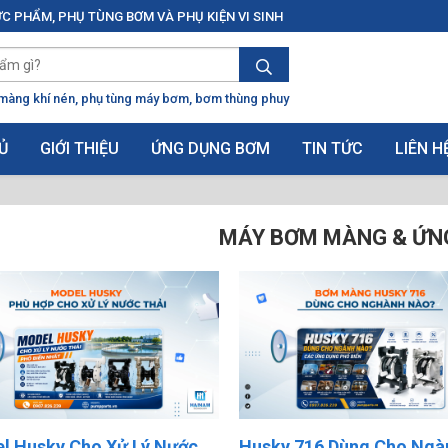
C PHẨM, PHỤ TÙNG BƠM VÀ PHỤ KIỆN VI SINH
màng khí nén
phụ tùng máy bơm
bơm thùng phuy
Ủ
GIỚI THIỆU
ỨNG DỤNG BƠM
TIN TỨC
LIÊN H
MÁY BƠM MÀNG & ỨN
l Husky Cho Xử Lý Nước
Husky 716 Dùng Cho Ngà