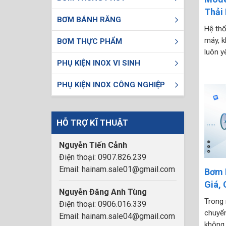
Thải 
BƠM BÁNH RĂNG
Hệ thố
máy, k
BƠM THỰC PHẨM
luôn y
PHỤ KIỆN INOX VI SINH
hoạt đ
bùn lo
PHỤ KIỆN INOX CÔNG NGHIỆP
vận hàn
HỖ TRỢ KĨ THUẬT
Nguyễn Tiến Cảnh
Điện thoại: 0907.826.239
Email: hainam.sale01@gmail.com
Bơm 
Giá,
Nguyễn Đăng Anh Tùng
Mực 
Trong 
Điện thoại: 0906.016.339
chuyển
Email: hainam.sale04@gmail.com
không 