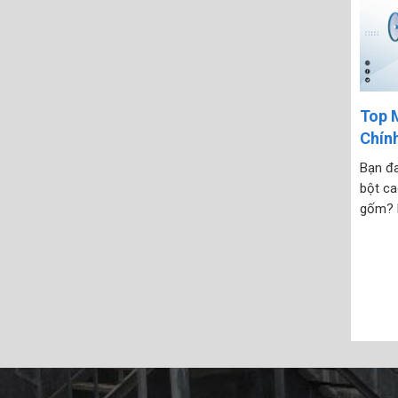
Top 
Chín
Giao
Bạn đ
bột ca
gốm? K
phù hợ
Bài vi
bơm m
2025,..