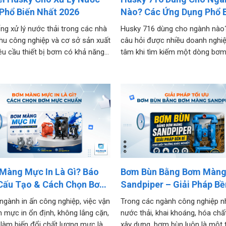
Phổ Biến Nhất 2026
Nào? Các Ứng Dụng Phổ 
ng xử lý nước thải trong các nhà
Husky 716 dùng cho ngành nào?
hu công nghiệp và cơ sở sản xuất
câu hỏi được nhiều doanh nghi
êu cầu thiết bị bơm có khả năng
tâm khi tìm kiếm một dòng bơ
ộng ổn định, chịu được hóa chất,
khí nén phục vụ sản xuất công n
ãng, nước thải chứa hạt rắn và
Với thiết kế linh hoạt, khả năng 
h liên tục trong thời...
hành bằng khí nén và có thể đá
nhiều...
Màng Mực In Là Gì? Báo
Bơm Bùn Bằng Bơm Màn
 Cấu Tạo & Cách Chọn Bơm
Sandpiper – Giải Pháp Bề
In Chuẩn Nhà Máy
Cho Môi Trường Khắc Ng
ngành in ấn công nghiệp, việc vận
Trong các ngành công nghiệp nh
 mực in ổn định, không lắng cặn,
nước thải, khai khoáng, hóa chấ
làm biến đổi chất lượng mực là
xây dựng, bơm bùn luôn là một 