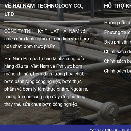
VỀ HAI NAM TECHNOLOGY CO.,
HỖ TRỢ K
LTD
Hướng dẫn m
CÔNG TY TNHH KỸ THUẬT HẢI NAM với
Phương thức 
nhiều năm kinh nghiệm trong lĩnh vực bơm
Biểu phí vận
hóa chất, bơm thực phẩm.
Chính sách đổ
Hải Nam Pumps tự hào là nhà cung cấp
Chính sách b
hàng đầu tại Việt Nam về lĩnh vực bơm
Chính sách 
màng khí nén, bơm định lượng hóa chất,
bơm bánh răng công nghiệp, bơm thực
phẩm và bơm ly tâm thực phẩm. Ngoài ra,
chúng tôi còn cung cấp đầy đủ phụ tùng
thay thế, sửa chữa bơm công nghiệp.
Công Ty TNHH Kỹ Thuật 