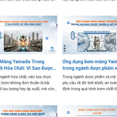
 ảnh hưởng trực tiếp đến chất
những bài toán khó nhất. Bùn k
thành phẩm và hiệu suất sản
đặc, chứa hạt rắn mà còn có th
Đặc biệt với các loại mực có độ
mòn thiết bị. Vì vậy, lựa chọn đún
Màng Yamada Trong
Ứng dụng bơm màng Ya
h Hóa Chất: Vì Sao Được
trong ngành dược phẩm 
iên Hàng Đầu?
phẩm
ngành hóa chất, việc lựa chọn
Trong ngành dược phẩm và mỹ
bị bơm không đơn thuần là bài
yêu cầu về độ tinh khiết, an toà
ề lưu lượng hay áp suất, mà còn
định trong quá trình bơm chất l
 toán an toàn, độ bền và rủi ro vận
được đặt lên hàng đầu. Việc lự
Chỉ một sự cố rò rỉ nhỏ cũng có
đúng thiết bị bơm không chỉ ả
y ảnh hưởng...
đến chất lượng sản phẩm, mà 
quyết...