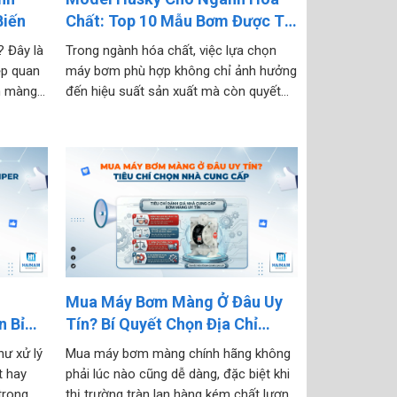
Biến
Chất: Top 10 Mẫu Bơm Được Tin
Dùng 2026
 Đây là
Trong ngành hóa chất, việc lựa chọn
ệp quan
máy bơm phù hợp không chỉ ảnh hưởng
m màng
đến hiệu suất sản xuất mà còn quyết
ghiệp.
định đến độ an toàn, tuổi thọ thiết bị và
vận
chi phí vận hành lâu dài. Với khả năng
p ứng
bơm đa dạng các loại axit, bazơ,...
g
Mua Máy Bơm Màng Ở Đâu Uy
n Bỉ
Tín? Bí Quyết Chọn Địa Chỉ
hiệt
Chính Hãng 2026
ư xử lý
Mua máy bơm màng chính hãng không
t hay
phải lúc nào cũng dễ dàng, đặc biệt khi
trong
thị trường tràn lan hàng kém chất lượng