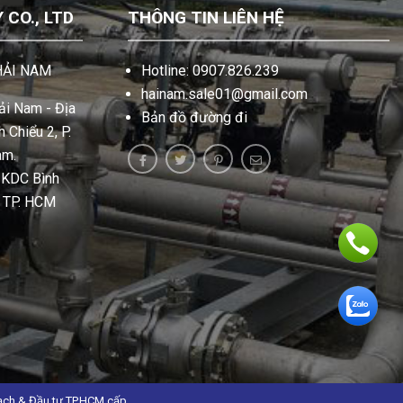
CO., LTD
THÔNG TIN LIÊN HỆ
HẢI NAM
Hotline: 0907.826.239
hainam.sale01@gmail.com
i Nam - Địa
Bản đồ đường đi
 Chiểu 2, P.
am.
, KDC Bình
, TP. HCM
ạch & Đầu tư TP.HCM cấp