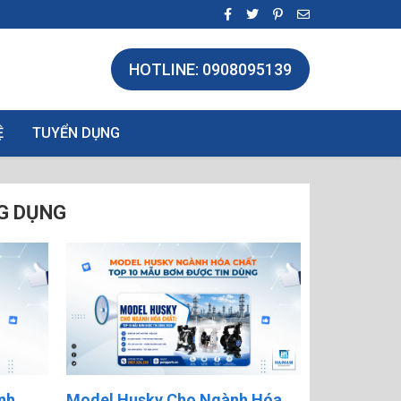
HOTLINE: 0908095139
Ệ
TUYỂN DỤNG
G DỤNG
nh
Model Husky Cho Ngành Hóa