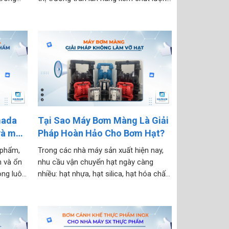
hông chỉ
và giả mạo. Việc chọn nhầm địa chỉ
ể ăn
không uy tín không chỉ khiến bạn mất
g loại...
tiền mà còn ảnh hưởng nghiêm trọng
đến hiệu...
mada
Tại Sao Máy Bơm Màng Là Giải
và mỹ
Pháp Hoàn Hảo Cho Bơm Hạt?
 phẩm,
Trong các nhà máy sản xuất hiện nay,
n và ổn
nhu cầu vận chuyển hạt ngày càng
ỏng luôn
nhiều: hạt nhựa, hạt silica, hạt hóa chất,
a chọn
hạt phụ gia, hạt trao đổi ion… Tuy nhiên,
nh hưởng
không phải thiết bị bơm nào cũng có
còn
thể xử lý được vật liệu dạng hạt mà...