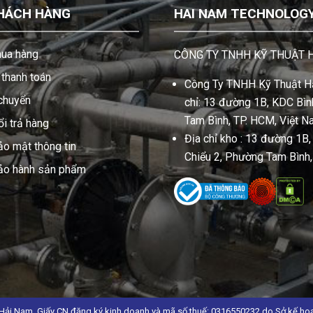
HÁCH HÀNG
HAI NAM TECHNOLOGY 
ua hàng
CÔNG TY TNHH KỸ THUẬT 
thanh toán
Công Ty TNHH Kỹ Thuật Hả
 chuyển
chỉ: 13 đường 1B, KDC Bình
Tam Bình, TP. HCM, Việt N
i trả hàng
Địa chỉ kho : 13 đường 1B
ảo mật thông tin
Chiểu 2, Phường Tam Bình
bảo hành sản phẩm
Hải Nam .Giấy CN đăng ký kinh doanh và mã số thuế: 0316550232 do Sở kế ho