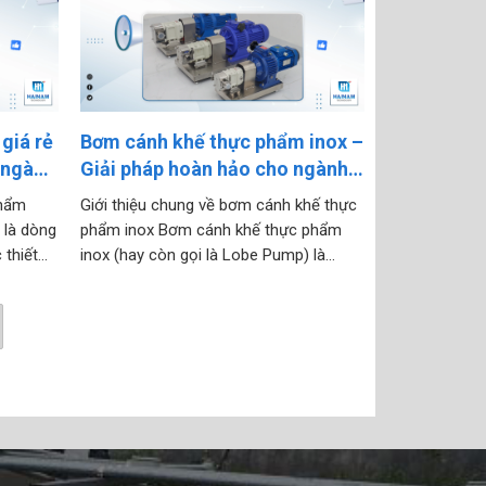
giá rẻ
Bơm cánh khế thực phẩm inox –
o ngành
Giải pháp hoàn hảo cho ngành
ồ uống
sản xuất thực phẩm
phẩm
Giới thiệu chung về bơm cánh khế thực
 là dòng
phẩm inox Bơm cánh khế thực phẩm
 thiết
inox (hay còn gọi là Lobe Pump) là
m, đồ
dòng bơm chuyên dụng được thiết kế
o thân
để vận chuyển các loại dung dịch sệt,
n vệ
nhớt hoặc chứa hạt mềm trong ngành
thực phẩm – đồ...