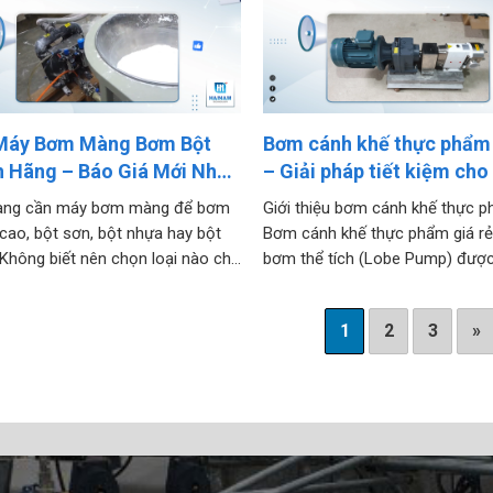
Máy Bơm Màng Bơm Bột
Bơm cánh khế thực phẩm 
h Hãng – Báo Giá Mới Nhất,
– Giải pháp tiết kiệm ch
 Nhanh Toàn Quốc
sản xuất thực phẩm và đ
ang cần máy bơm màng để bơm
Giới thiệu bơm cánh khế thực 
cao, bột sơn, bột nhựa hay bột
Bơm cánh khế thực phẩm giá rẻ
hông biết nên chọn loại nào cho
bơm thể tích (Lobe Pump) được
p độ nhớt và tính chất vật liệu?
kế chuyên cho ngành thực phẩ
ết này tổng hợp những dòng máy
uống và dược phẩm. Với cấu tạ
1
2
3
»
àng bơm bột đáng mua nhất
và cánh bằng inox đạt tiêu chuẩ
.
sinh, loại bơm...