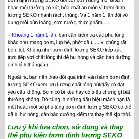
bơm định lượng SEKO đối với bơm dung môi là axit
hoặc môi trường có xút, hóa chất ăn mòn vì bơm định
lượng SEKO nhanh rách, thủng. Và 1 năm 1 lần đối với
dung môi bùn loãng, sơn nước, thực phẩm, …
–
Khoảng 1 năm 1 lần
, bạn cần kiểm tra các phụ tùng
khác như màng bơm, lup bê, phớt dầu, … vì chúng rất
bền, tốt. Không như bơm định lượng SEKO tiếp xúc
trực tiếp với chất lỏng thì dễ hư hỏng và cần bảo dưỡng
định kì 6 tháng/lần.
Ngoài ra, bạn nên theo dõi quá trình vận hành bơm định
lượng SEKO xem lưu lượng chất lỏng hút/đẩy có đạt
yêu cầu không. Bơm có bị kêu hay có triệu chứng gì bất
thường không. Đó cũng là những dấu hiệu mách bạn là
một hoặc một số phụ tùng bơm định lượng SEKO có thể
đã bị hư hỏng, cần bảo dưỡng kiểm tra thay thế kịp thời.
Lưu ý khi lựa chọn, sử dụng và thay
thế phụ kiện bơm định lượng SEKO