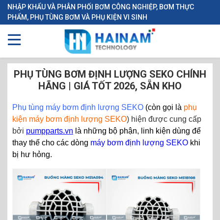
NHẬP KHẨU VÀ PHÂN PHỐI BƠM CÔNG NGHIỆP, BƠM THỰC
PHẨM, PHỤ TÙNG BƠM VÀ PHỤ KIỆN VI SINH
PHỤ TÙNG BƠM ĐỊNH LƯỢNG SEKO CHÍNH
HÃNG | GIÁ TỐT 2026, SẴN KHO
Phụ tùng máy bơm định lượng SEKO
(còn gọi là
phụ
kiện máy bơm định lượng SEKO
) hiện được cung cấp
bởi
pumpparts.vn
là những bộ phận, linh kiện dùng để
thay thế cho các dòng
máy bơm định lượng SEKO
khi
bị hư hỏng.