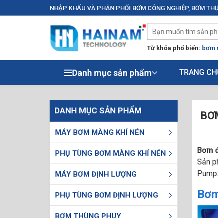
NHẬP KHẨU VÀ PHÂN PHỐI BƠM CÔNG NGHIỆP, BƠM THỰ
Từ khóa phổ biến:
bơm 
Danh mục sản phẩm
TRANG CH
DANH MỤC SẢN PHẨM
BƠ
MÁY BƠM MÀNG KHÍ NÉN
Bơm đ
PHỤ TÙNG BƠM MÀNG KHÍ NÉN
Sản ph
Pumps 
MÁY BƠM ĐỊNH LƯỢNG
Bơm
PHỤ TÙNG BƠM ĐỊNH LƯỢNG
BƠM THÙNG PHUY