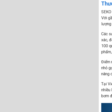
Thư
SEKO l
Với gầ
lượng 
Các s
xác, đ
100 qu
phẩm, 
Điểm n
nhỏ gọ
nâng c
Tại V
nhiều 
bơm đị