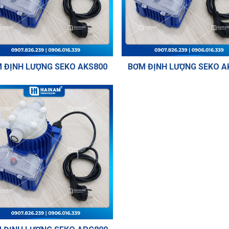
 ĐỊNH LƯỢNG SEKO AKS800
BƠM ĐỊNH LƯỢNG SEKO A