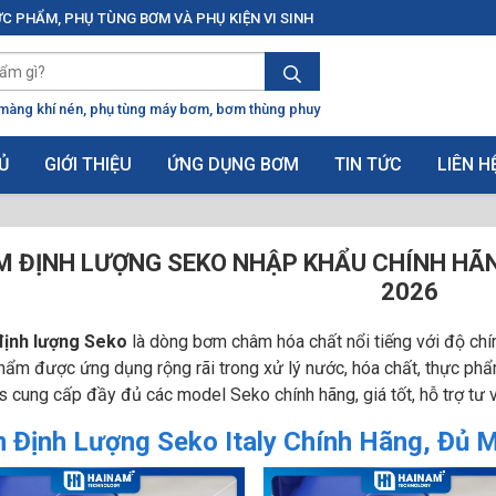
C PHẨM, PHỤ TÙNG BƠM VÀ PHỤ KIỆN VI SINH
màng khí nén
phụ tùng máy bơm
bơm thùng phuy
Ủ
GIỚI THIỆU
ỨNG DỤNG BƠM
TIN TỨC
LIÊN H
M ĐỊNH LƯỢNG SEKO NHẬP KHẨU CHÍNH HÃN
2026
ịnh lượng Seko
là dòng bơm châm hóa chất nổi tiếng với độ chín
ẩm được ứng dụng rộng rãi trong xử lý nước, hóa chất, thực ph
cung cấp đầy đủ các model Seko chính hãng, giá tốt, hỗ trợ tư 
 Định Lượng Seko Italy Chính Hãng, Đủ 