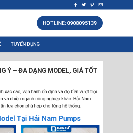
HOTLINE: 0908095139
Ệ
TUYỂN DỤNG
G Ý – ĐA DẠNG MODEL, GIÁ TỐT
h xác cao, vận hành ổn định và độ bền vượt trội.
ẩm và nhiều ngành công nghiệp khác. Hải Nam
vấn lựa chọn phù hợp cho từng hệ thống.
Model Tại Hải Nam Pumps