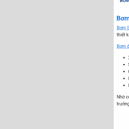
BƠM
Bơm
Bơm 
thiết 
Bơm đ
Nhờ cô
trường