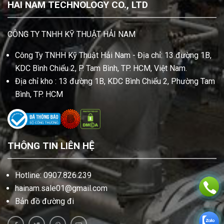
HAI NAM TECHNOLOGY CO., LTD
CÔNG TY TNHH KỸ THUẬT HẢI NAM
Công Ty TNHH Kỹ Thuật Hải Nam - Địa chỉ: 13 đường 1B,
KDC Bình Chiểu 2, P. Tam Bình, TP. HCM, Việt Nam.
Địa chỉ kho : 13 đường 1B, KDC Bình Chiểu 2, Phường Tam
Bình, TP. HCM
THÔNG TIN LIÊN HỆ
Hotline: 0907.826.239
hainam.sale01@gmail.com
Bản đồ đường đi