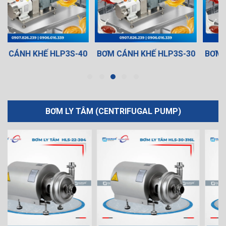
0
BƠM CÁNH KHẾ HLP3S-30
BƠM CÁNH KHẾ HLP3S-20
BƠM LY TÂM (CENTRIFUGAL PUMP)