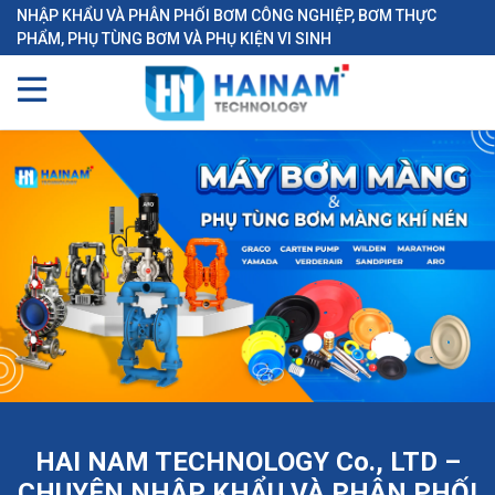
NHẬP KHẨU VÀ PHÂN PHỐI BƠM CÔNG NGHIỆP, BƠM THỰC
PHẨM, PHỤ TÙNG BƠM VÀ PHỤ KIỆN VI SINH
HAI NAM TECHNOLOGY Co., LTD –
CHUYÊN NHẬP KHẨU VÀ PHÂN PHỐI