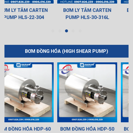
BƠM LY TÂM CARTEN
BƠM LY TÂM CARTEN
PUMP HLS-30-316L
PUMP HLS-40-316L
BƠM ĐỒNG HÓA (HIGH SHEAR PUMP)
BƠM ĐỒNG HÓA HDP-50
BƠM ĐỒNG HÓA HDP-40