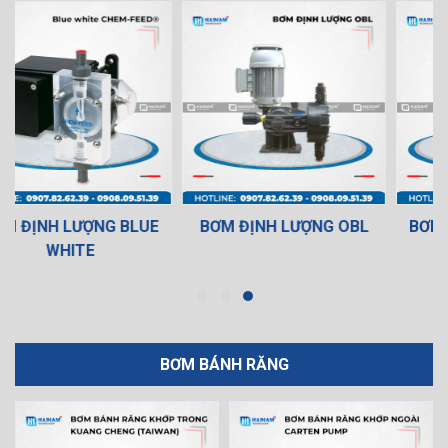
BƠM ĐỊNH LƯỢNG OBL
BƠM ĐỊNH LƯỢNG SEKO
BƠM BÁNH RĂNG