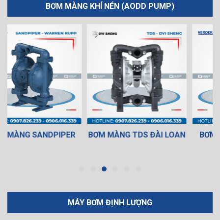
BƠM MÀNG KHÍ NÉN (AODD PUMP)
BƠM MÀNG TDS ĐÀI LOAN
BƠM MÀNG VERDERAIR
MÁY BƠM ĐỊNH LƯỢNG