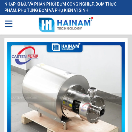
NHẬP KHẨU VÀ PHÂN PHỐI BƠM CÔNG NGHIỆP, BƠM THỰC
PHẨM, PHỤ TÙNG BƠM VÀ PHỤ KIỆN VI SINH