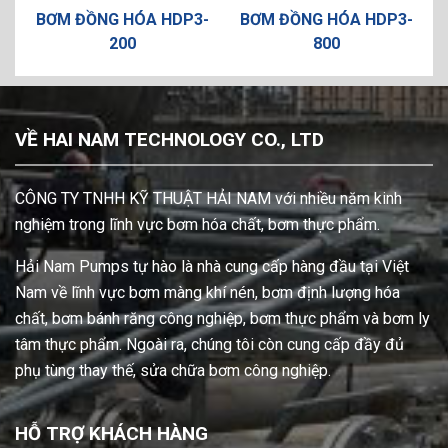
NG HÓA HDP3-
BƠM ĐỒNG HÓA HDP3-
BƠM ĐỒNG HÓ
200
800
VỀ HAI NAM TECHNOLOGY CO., LTD
CÔNG TY TNHH KỸ THUẬT HẢI NAM với nhiều năm kinh
nghiệm trong lĩnh vực bơm hóa chất, bơm thực phẩm.
Hải Nam Pumps tự hào là nhà cung cấp hàng đầu tại Việt
Nam về lĩnh vực bơm màng khí nén, bơm định lượng hóa
chất, bơm bánh răng công nghiệp, bơm thực phẩm và bơm ly
tâm thực phẩm. Ngoài ra, chúng tôi còn cung cấp đầy đủ
phụ tùng thay thế, sửa chữa bơm công nghiệp.
HỖ TRỢ KHÁCH HÀNG