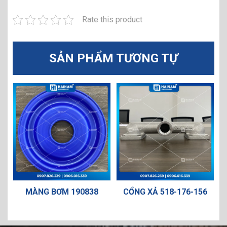
Rate this product
SẢN PHẨM TƯƠNG TỰ
-
MÀNG BƠM 190838
CỔNG XẢ 518-176-156
V