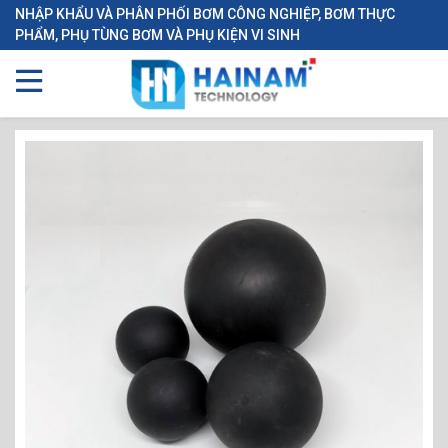
NHẬP KHẨU VÀ PHÂN PHỐI BƠM CÔNG NGHIỆP, BƠM THỰC
PHẨM, PHỤ TÙNG BƠM VÀ PHỤ KIỆN VI SINH