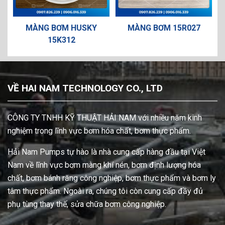
 BƠM HUSKY
MÀNG BƠM 15R027
BI BƠM Cao 
15K312
VỀ HAI NAM TECHNOLOGY CO., LTD
CÔNG TY TNHH KỸ THUẬT HẢI NAM với nhiều năm kinh
nghiệm trong lĩnh vực bơm hóa chất, bơm thực phẩm.
Hải Nam Pumps tự hào là nhà cung cấp hàng đầu tại Việt
Nam về lĩnh vực bơm màng khí nén, bơm định lượng hóa
chất, bơm bánh răng công nghiệp, bơm thực phẩm và bơm ly
tâm thực phẩm. Ngoài ra, chúng tôi còn cung cấp đầy đủ
phụ tùng thay thế, sửa chữa bơm công nghiệp.