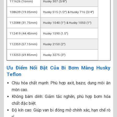
111626 (16mm)
Husky 307 (3/8″)
108639 (19.05mm)
Husky 515 (1/2″) & Husky 716 (3/4″)
112088 (31.75mm)
Husky 1040 (1″) & Husky 1050 (1″)
112419 (44.45mm)
Husky 1590 (1.5″)
112359 (57.15mm)
Husky 2150 (2″)
113253 (69.85mm)
Husky 3275 (3″)
Ưu Điểm Nổi Bật Của Bi Bơm Màng Husky
Teflon
Chịu hóa chất mạnh: Phù hợp axit, bazơ, dung môi ăn
mòn cao.
Không bám dính: Giảm tắc nghẽn, phù hợp bơm hóa
chất đặc biệt.
Độ kín cao: Giúp van bi đóng mở chính xác, hạn chế rò
rỉ.