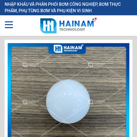
NHẬP KHẨU VÀ PHÂN PHỐI BƠM CÔNG NGHIỆP, BƠM THỰC
PHẨM, PHỤ TÙNG BƠM VÀ PHỤ KIỆN VI SINH