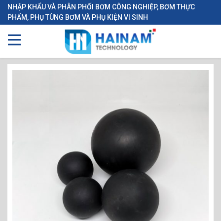
NHẬP KHẨU VÀ PHÂN PHỐI BƠM CÔNG NGHIỆP, BƠM THỰC
PHẨM, PHỤ TÙNG BƠM VÀ PHỤ KIỆN VI SINH