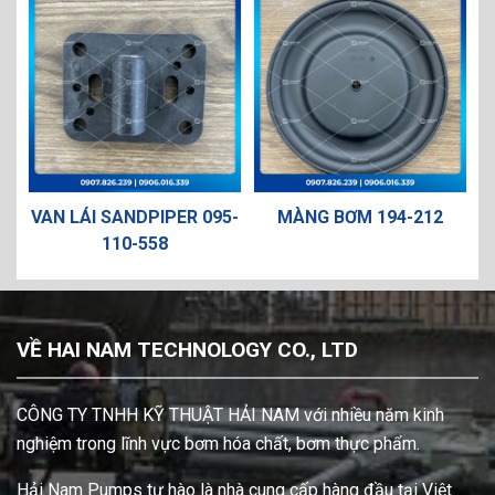
VAN LÁI SANDPIPER 095-
MÀNG BƠM 194-212
V
110-558
VỀ HAI NAM TECHNOLOGY CO., LTD
CÔNG TY TNHH KỸ THUẬT HẢI NAM với nhiều năm kinh
nghiệm trong lĩnh vực bơm hóa chất, bơm thực phẩm.
Hải Nam Pumps tự hào là nhà cung cấp hàng đầu tại Việt