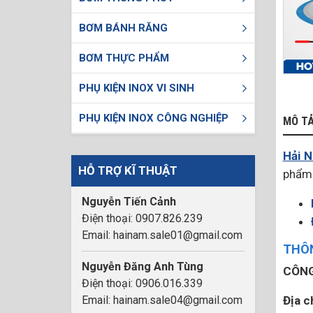
BƠM BÁNH RĂNG
BƠM THỰC PHẨM
PHỤ KIỆN INOX VI SINH
PHỤ KIỆN INOX CÔNG NGHIỆP
MÔ T
Hải 
HỖ TRỢ KĨ THUẬT
phẩm 
Nguyễn Tiến Cảnh
Điện thoại: 0907.826.239
Email: hainam.sale01@gmail.com
THÔN
Nguyễn Đăng Anh Tùng
CÔNG
Điện thoại: 0906.016.339
Email: hainam.sale04@gmail.com
Địa c