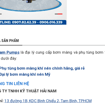
Ả SẢN PHẨM
Nam Pumps
là đại lý cung cấp bơm màng và phụ tùng bơm
dưới đây:
Phụ tùng bơm màng khí nén chính hãng, giá rẻ
Đại lý bơm màng khí nén Mỹ
G TIN LIÊN HỆ
 TY TNHH KỸ THUẬT HẢI NAM
hỉ:
13 đường 1B, KDC Bình Chiểu 2, Tam Bình, TPHCM