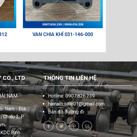
312
VAN CHIA KHÍ 031-146-000
MÀNG B
CO., LTD
THÔNG TIN LIÊN HỆ
HẢI NAM
Hotline: 0907.826.239
hainam.sale01@gmail.com
i Nam - Địa
Bản đồ đường đi
 Chiểu 2, P.
am.
, KDC Bình