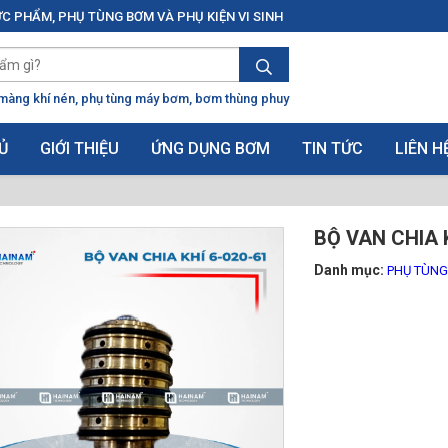
C PHẨM, PHỤ TÙNG BƠM VÀ PHỤ KIỆN VI SINH
màng khí nén
phụ tùng máy bơm
bơm thùng phuy
Ủ
GIỚI THIỆU
ỨNG DỤNG BƠM
TIN TỨC
LIÊN H
BỘ VAN CHIA K
Danh mục:
PHỤ TÙN