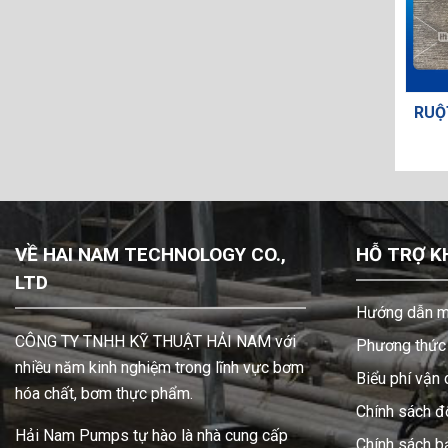
-173-157
VAN CHIA KHÍ SANDPIPER 031-
RUỘT
140-000
VỀ HAI NAM TECHNOLOGY CO.,
HỖ TRỢ K
LTD
Hướng dẫn m
CÔNG TY TNHH KỸ THUẬT HẢI NAM với
Phương thức 
nhiều năm kinh nghiệm trong lĩnh vực bơm
Biểu phí vận
hóa chất, bơm thực phẩm.
Chính sách đổ
Hải Nam Pumps tự hào là nhà cung cấp
Chính sách b