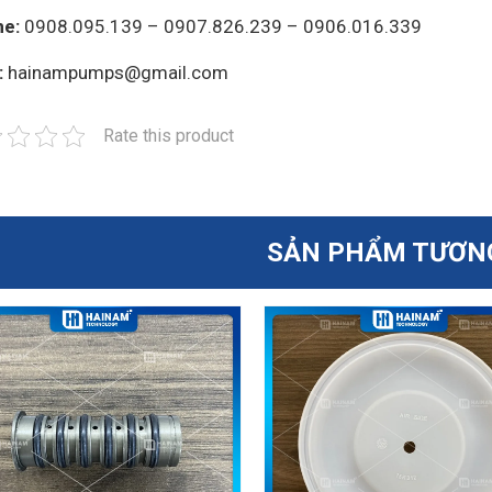
ne:
0908.095.139 – 0907.826.239 – 0906.016.339
:
hainampumps@gmail.com
Rate this product
SẢN PHẨM TƯƠN