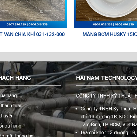
 VAN CHIA KHÍ 031-132-000
MÀNG BƠM HUSKY 15K
HÁCH HÀNG
HAI NAM TECHNOLOGY 
ua hàng
CÔNG TY TNHH KỸ THUẬT 
thanh toán
Công Ty TNHH Kỹ Thuật Hả
 chuyển
chỉ: 13 đường 1B, KDC Bình
Tam Bình, TP. HCM, Việt N
i trả hàng
Địa chỉ kho : 13 đường 1B
ảo mật thông tin