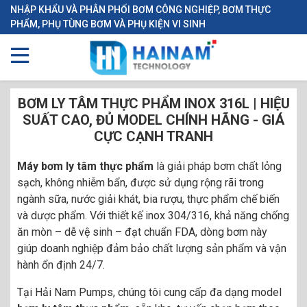
NHẬP KHẨU VÀ PHÂN PHỐI BƠM CÔNG NGHIỆP, BƠM THỰC
PHẨM, PHỤ TÙNG BƠM VÀ PHỤ KIỆN VI SINH
BƠM LY TÂM THỰC PHẨM INOX 316L | HIỆU
SUẤT CAO, ĐỦ MODEL CHÍNH HÃNG - GIÁ
CỰC CẠNH TRANH
Máy bơm ly tâm thực phẩm
là giải pháp bơm chất lỏng
sạch, không nhiễm bẩn, được sử dụng rộng rãi trong
ngành sữa, nước giải khát, bia rượu, thực phẩm chế biến
và dược phẩm. Với thiết kế inox 304/316, khả năng chống
ăn mòn – dễ vệ sinh – đạt chuẩn FDA, dòng bơm này
giúp doanh nghiệp đảm bảo chất lượng sản phẩm và vận
hành ổn định 24/7.
Tại Hải Nam Pumps, chúng tôi cung cấp đa dạng model