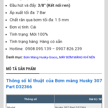
Đầu hút và đẩy:
3/8″ (Kết nối ren)
Áp xuất tối đa: 7 Bar
Chất rắn qua bơm tối đa: 1.5 mm
Đơn vị tính: Cái
Tình trạng: Mới 100%
Tình trạng hàng: Hàng có sẵn
Hotline: 0908.095.139 – 0907.826.239
Danh mục:
,
Bơm Màng Husky-Graco
MÁY BƠM MÀNG KHÍ NÉN
MÔ TẢ SẢN PHẨM
Thông số kĩ thuật của Bơm màng Husky 307
Part D32366
Thông số
Giá trị / Mô tả
Model
Husky 307 Part D32366