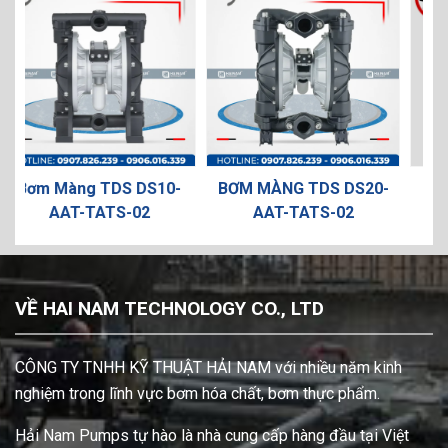
S10-
BƠM MÀNG TDS DS20-
BƠM MÀNG GIÁ RẺ DYI
2
AAT-TATS-02
HLD25-PPFF
VỀ HAI NAM TECHNOLOGY CO., LTD
CÔNG TY TNHH KỸ THUẬT HẢI NAM với nhiều năm kinh
nghiệm trong lĩnh vực bơm hóa chất, bơm thực phẩm.
Hải Nam Pumps tự hào là nhà cung cấp hàng đầu tại Việt