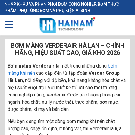
NHẬP KHẨU VÀ PHÂN PHỐI BƠM CÔNG NGHIỆP, BƠM THỰC
PHẨM, PHỤ TÙNG BƠM VÀ PHỤ KIỆN VI SINH
BƠM MÀNG VERDERAIR HÀ LAN – CHÍNH
HÃNG, HIỆU SUẤT CAO, GIÁ KHO 2026
Bơm màng Verderair
là một trong những dòng
bơm
màng khí nén
cao cấp đến từ tập đoàn
Verder Group –
Hà Lan
, nổi tiếng với độ bền, khả năng kháng hóa chất và
hiệu suất vượt trội. Với thiết kế tối ưu cho môi trường
công nghiệp nặng, Verderair được ưa chuộng trong các
ngành: hóa chất, xử lý nước thải, thực phẩm, sơn mực,
dược phẩm, xi mạ và bán dẫn.
Nếu bạn đang tìm một dòng bơm màng khí nén chất
lượng cao, chạy ổn định, ít hỏng vặt, thì Verderair là lựa