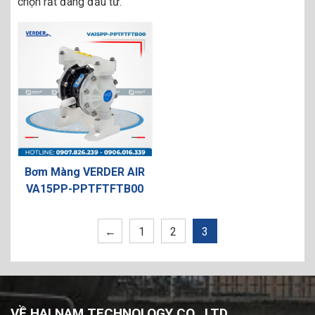
chọn rất đáng đầu tư.
Bơm Màng VERDER AIR
VA15PP-PPTFTFTB00
←
1
2
3
VỀ HAI NAM TECHNOLOGY CO., LTD