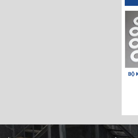
BỘ KIT MÀNG BI ĐẾ 4
MÀNG BƠM HUSKY 188605