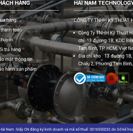
HÁCH HÀNG
HAI NAM TECHNOLOGY 
ua hàng
CÔNG TY TNHH KỸ THUẬT 
thanh toán
Công Ty TNHH Kỹ Thuật Hả
 chuyển
chỉ: 13 đường 1B, KDC Bình
Tam Bình, TP. HCM, Việt N
i trả hàng
Địa chỉ kho : 13 đường 1B
ảo mật thông tin
Chiểu 2, Phường Tam Bình
bảo hành sản phẩm
Hải Nam .Giấy CN đăng ký kinh doanh và mã số thuế: 0316550232 do Sở kế ho