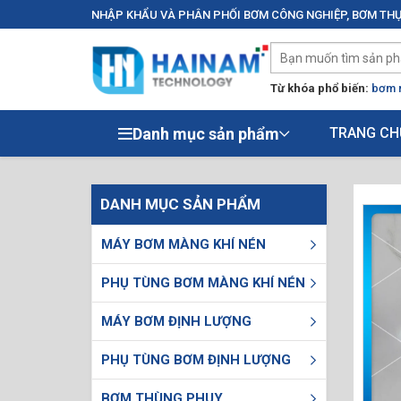
NHẬP KHẨU VÀ PHÂN PHỐI BƠM CÔNG NGHIỆP, BƠM THỰ
Từ khóa phổ biến:
bơm 
Danh mục sản phẩm
TRANG CH
DANH MỤC SẢN PHẨM
MÁY BƠM MÀNG KHÍ NÉN
PHỤ TÙNG BƠM MÀNG KHÍ NÉN
MÁY BƠM ĐỊNH LƯỢNG
PHỤ TÙNG BƠM ĐỊNH LƯỢNG
BƠM THÙNG PHUY