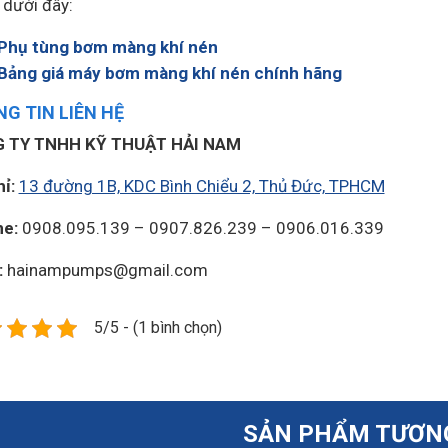
dưới đây:
Phụ tùng bơm màng khí nén
Bảng giá máy bơm màng khí nén chính hãng
G TIN LIÊN HỆ
 TY TNHH KỸ THUẬT HẢI NAM
hỉ:
13 đường 1B, KDC Bình Chiểu 2, Thủ Đức, TPHCM
ne:
0908.095.139 – 0907.826.239 – 0906.016.339
:
hainampumps@gmail.com
5/5 - (1 bình chọn)
SẢN PHẨM TƯƠN