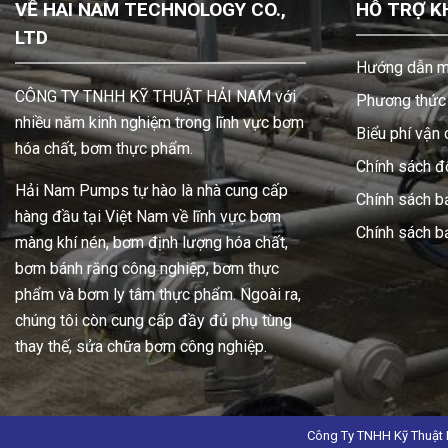
VỀ HAI NAM TECHNOLOGY CO.,
HỖ TRỢ K
LTD
Hướng dẫn m
CÔNG TY TNHH KỸ THUẬT HẢI NAM với
Phương thức 
nhiều năm kinh nghiệm trong lĩnh vực bơm
Biểu phí vận
hóa chất, bơm thực phẩm.
Chính sách đổ
Hải Nam Pumps tự hào là nhà cung cấp
Chính sách b
hàng đầu tại Việt Nam về lĩnh vực bơm
Chính sách 
màng khí nén, bơm định lượng hóa chất,
bơm bánh răng công nghiệp, bơm thực
phẩm và bơm ly tâm thực phẩm. Ngoài ra,
chúng tôi còn cung cấp đầy đủ phụ tùng
thay thế, sửa chữa bơm công nghiệp.
Công Ty TNHH Kỹ Thuật 