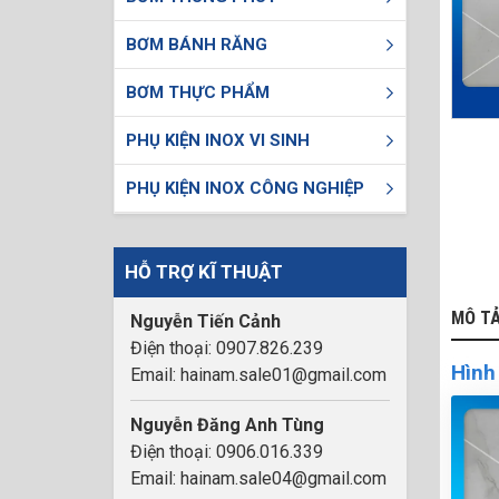
BƠM BÁNH RĂNG
BƠM THỰC PHẨM
PHỤ KIỆN INOX VI SINH
PHỤ KIỆN INOX CÔNG NGHIỆP
HỖ TRỢ KĨ THUẬT
MÔ T
Nguyễn Tiến Cảnh
Điện thoại: 0907.826.239
Hình
Email: hainam.sale01@gmail.com
Nguyễn Đăng Anh Tùng
Điện thoại: 0906.016.339
Email: hainam.sale04@gmail.com