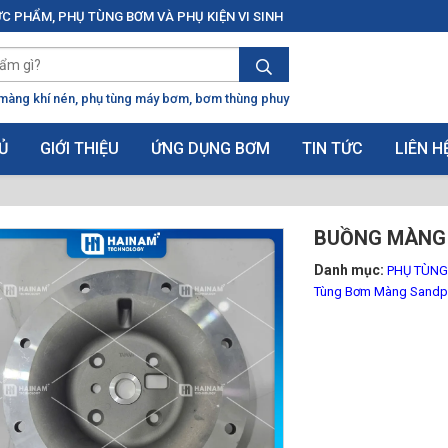
C PHẨM, PHỤ TÙNG BƠM VÀ PHỤ KIỆN VI SINH
màng khí nén
phụ tùng máy bơm
bơm thùng phuy
Ủ
GIỚI THIỆU
ỨNG DỤNG BƠM
TIN TỨC
LIÊN H
BUỒNG MÀNG 
Danh mục:
PHỤ TÙN
Tùng Bơm Màng Sandp