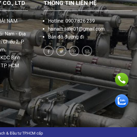
CO., LTD
THÔNG TIN LIÊN HỆ
HẢI NAM
Hotline: 0907.826.239
hainam.sale01@gmail.com
i Nam - Địa
Bản đồ đường đi
 Chiểu 2, P.
am.
, KDC Bình
, TP. HCM
ạch & Đầu tư TP.HCM cấp