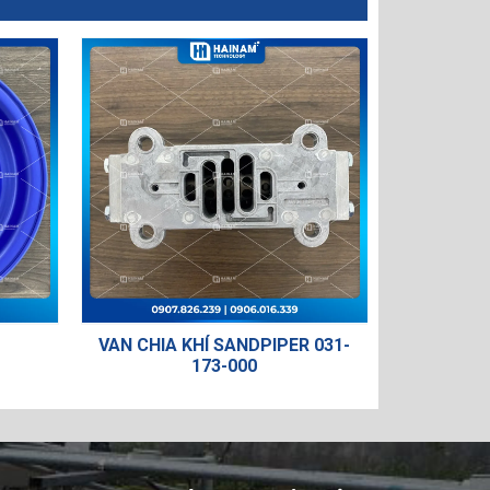
CHIA KHÍ SANDPIPER 031-
TRỤC BƠM 685-058-120
173-000