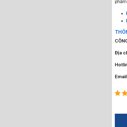
phẩm 
THÔN
CÔNG
Địa c
Hotli
Email