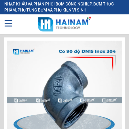
NHẬP KHẨU VÀ PHÂN PHỐI BƠM CÔNG NGHIỆP, BƠM THỰC
PHẨM, PHỤ TÙNG BƠM VÀ PHỤ KIỆN VI SINH