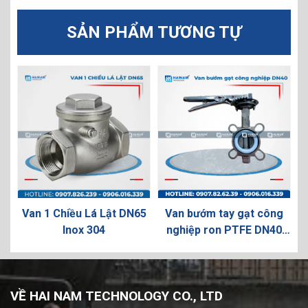
SẢN PHẨM TƯƠNG TỰ
Van 1 Chiều Lá Lật DN65
Van bướm tay gạt công
t
Inox 304
nghiệp ron PTFE DN40
Inox 304
VỀ HAI NAM TECHNOLOGY CO., LTD