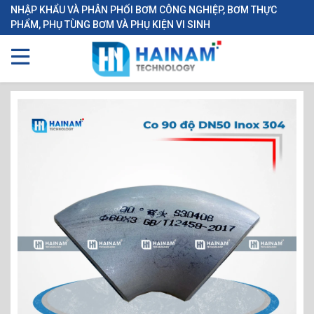
NHẬP KHẨU VÀ PHÂN PHỐI BƠM CÔNG NGHIỆP, BƠM THỰC
PHẨM, PHỤ TÙNG BƠM VÀ PHỤ KIỆN VI SINH