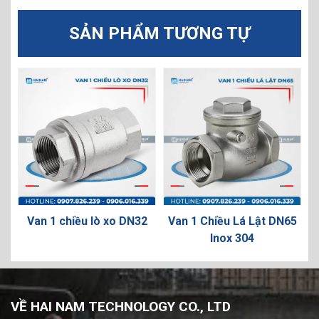
SẢN PHẨM TƯƠNG TỰ
0
Van 1 chiều lò xo DN32
Van 1 Chiều Lá Lật DN65
V
Inox 304
VỀ HAI NAM TECHNOLOGY CO., LTD