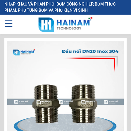
NHẬP KHẨU VÀ PHÂN PHỐI BƠM CÔNG NGHIỆP, BƠM THỰC
PHẨM, PHỤ TÙNG BƠM VÀ PHỤ KIỆN VI SINH