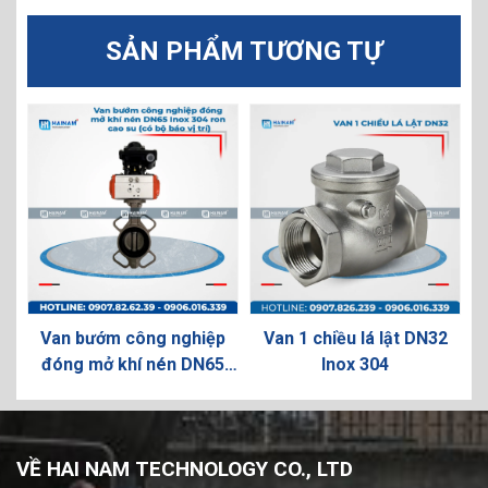
SẢN PHẨM TƯƠNG TỰ
15
Van bướm công nghiệp
Van 1 chiều lá lật DN32
đóng mở khí nén DN65
Inox 304
Inox 304 ron cao su (có
bộ báo vị trí)
VỀ HAI NAM TECHNOLOGY CO., LTD