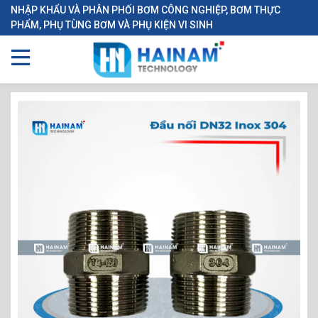
NHẬP KHẨU VÀ PHÂN PHỐI BƠM CÔNG NGHIỆP, BƠM THỰC
PHẨM, PHỤ TÙNG BƠM VÀ PHỤ KIỆN VI SINH