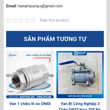
Email:
hainampumps@gmail.com
Rate this product
SẢN PHẨM TƯƠNG TỰ
Van 1 chiều lò xo DN65
Van Bi Công Nghiệp 3
t
Thân DN32 Inox 304 Kết