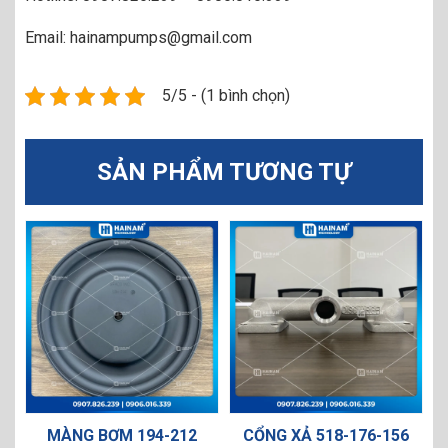
Email: hainampumps@gmail.com
5/5 - (1 bình chọn)
SẢN PHẨM TƯƠNG TỰ
G BƠM 194-212
CỔNG XẢ 518-176-156
MÀNG B