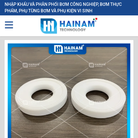
NHẬP KHẨU VÀ PHÂN PHỐI BƠM CÔNG NGHIỆP, BƠM THỰC
PHẨM, PHỤ TÙNG BƠM VÀ PHỤ KIỆN VI SINH