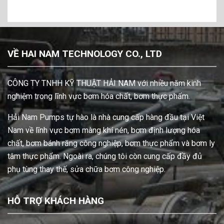
18
VỀ HAI NAM TECHNOLOGY CO., LTD
CÔNG TY TNHH KỸ THUẬT HẢI NAM với nhiều năm kinh
nghiệm trong lĩnh vực bơm hóa chất, bơm thực phẩm.
Hải Nam Pumps tự hào là nhà cung cấp hàng đầu tại Việt
Nam về lĩnh vực bơm màng khí nén, bơm định lượng hóa
chất, bơm bánh răng công nghiệp, bơm thực phẩm và bơm ly
tâm thực phẩm. Ngoài ra, chúng tôi còn cung cấp đầy đủ
phụ tùng thay thế, sửa chữa bơm công nghiệp.
HỖ TRỢ KHÁCH HÀNG