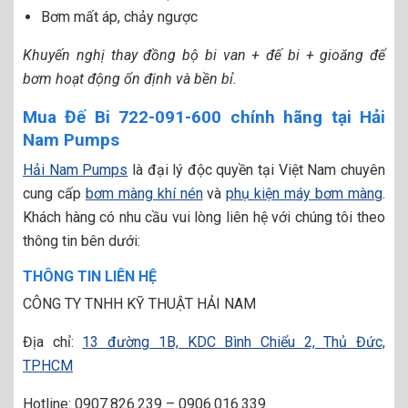
Bơm mất áp, chảy ngược
Khuyến nghị thay đồng bộ bi van + đế bi + gioăng để
bơm hoạt động ổn định và bền bỉ.
Mua Đế Bi 722-091-600 chính hãng tại Hải
Nam Pumps
Hải Nam Pumps
là đại lý độc quyền tại Việt Nam chuyên
cung cấp
bơm màng khí nén
và
phụ kiện máy bơm màng
.
Khách hàng có nhu cầu vui lòng liên hệ với chúng tôi theo
thông tin bên dưới:
THÔNG TIN LIÊN HỆ
CÔNG TY TNHH KỸ THUẬT HẢI NAM
Địa chỉ:
13 đường 1B, KDC Bình Chiểu 2, Thủ Đức,
TPHCM
Hotline: 0907.826.239 – 0906.016.339