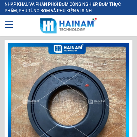
NHẬP KHẨU VÀ PHÂN PHỐI BƠM CÔNG NGHIỆP, BƠM THỰC
PHẨM, PHỤ TÙNG BƠM VÀ PHỤ KIỆN VI SINH