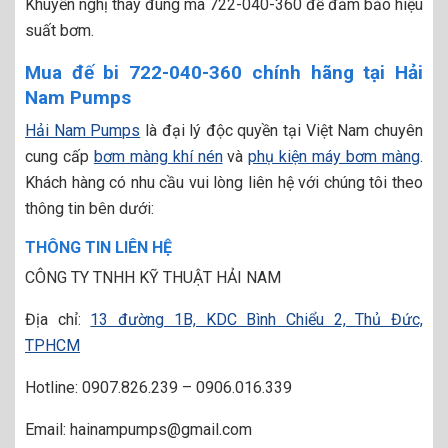
Khuyến nghị thay đúng mã 722-040-360 để đảm bảo hiệu
suất bơm.
Mua đế bi 722-040-360 chính hãng tại Hải
Nam Pumps
Hải Nam Pumps
là đại lý độc quyền tại Việt Nam chuyên
cung cấp
bơm màng khí nén
và
phụ kiện máy bơm màng
.
Khách hàng có nhu cầu vui lòng liên hệ với chúng tôi theo
thông tin bên dưới:
THÔNG TIN LIÊN HỆ
CÔNG TY TNHH KỸ THUẬT HẢI NAM
Địa chỉ:
13 đường 1B, KDC Bình Chiểu 2, Thủ Đức,
TPHCM
Hotline: 0907.826.239 – 0906.016.339
Email: hainampumps@gmail.com