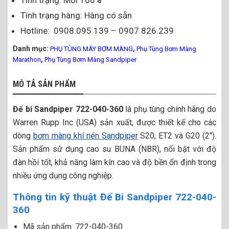
Tình trạng: Mới 100%
Tình trạng hàng: Hàng có sẵn
Hotline: 0908.095.139 – 0907.826.239
Danh mục:
,
PHỤ TÙNG MÁY BƠM MÀNG
Phụ Tùng Bơm Màng
,
Marathon
Phụ Tùng Bơm Màng Sandpiper
MÔ TẢ SẢN PHẨM
Đế bi Sandpiper 722-040-360
là phụ tùng chính hãng do
Warren Rupp Inc (USA) sản xuất, được thiết kế cho các
dòng
bơm màng khí nén Sandpiper
S20, ET2 và G20 (2″).
Sản phẩm sử dụng cao su BUNA (NBR), nổi bật với độ
đàn hồi tốt, khả năng làm kín cao và độ bền ổn định trong
nhiều ứng dụng công nghiệp.
Thông tin kỹ thuật Đế Bi Sandpiper 722-040-
360
Mã sản phẩm: 722-040-360