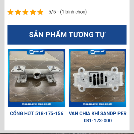
5/5 - (1 bình chọn)
SẢN PHẨM TƯƠNG TỰ
CỔNG HÚT 518-175-156
VAN CHIA KHÍ SANDPIPER
VAN L
031-173-000