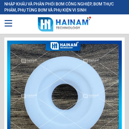
NHẬP KHẨU VÀ PHÂN PHỐI BƠM CÔNG NGHIỆP, BƠM THỰC
PHẨM, PHỤ TÙNG BƠM VÀ PHỤ KIỆN VI SINH