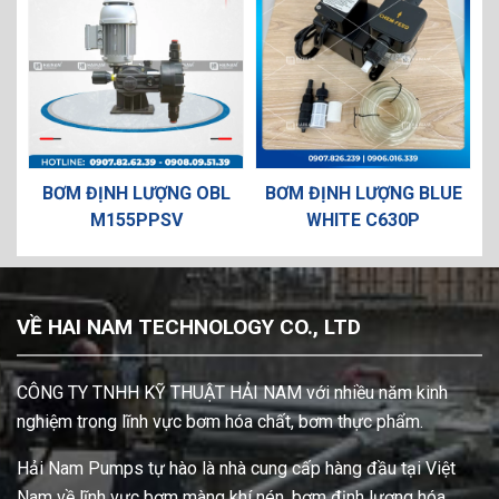
O
BƠM ĐỊNH LƯỢNG OBL
BƠM ĐỊNH LƯỢNG BLUE
M155PPSV
WHITE C630P
VỀ HAI NAM TECHNOLOGY CO., LTD
CÔNG TY TNHH KỸ THUẬT HẢI NAM với nhiều năm kinh
nghiệm trong lĩnh vực bơm hóa chất, bơm thực phẩm.
Hải Nam Pumps tự hào là nhà cung cấp hàng đầu tại Việt
Nam về lĩnh vực bơm màng khí nén, bơm định lượng hóa