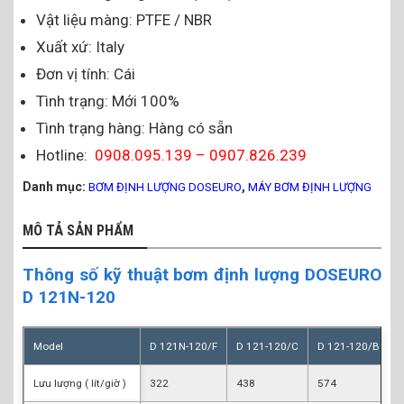
Vật liệu màng: PTFE / NBR
Xuất xứ: Italy
Đơn vị tính: Cái
Tình trạng: Mới 100%
Tình trạng hàng: Hàng có sẵn
Hotline:
0908.095.139 – 0907.826.239
Danh mục:
,
BƠM ĐỊNH LƯỢNG DOSEURO
MÁY BƠM ĐỊNH LƯỢNG
MÔ TẢ SẢN PHẨM
Thông số kỹ thuật bơm định lượng DOSEURO
D 121N-120
Model
D 121N-120/F
D 121-120/C
D 121-120/B
Lưu lượng ( lít/giờ )
322
438
574