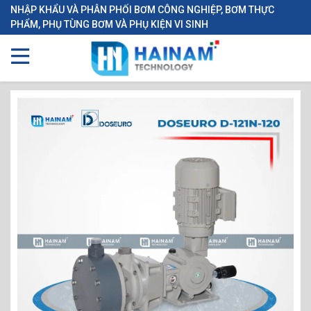
NHẬP KHẨU VÀ PHÂN PHỐI BƠM CÔNG NGHIỆP, BƠM THỰC
PHẨM, PHỤ TÙNG BƠM VÀ PHỤ KIỆN VI SINH