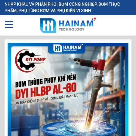
NHẬP KHẨU VÀ PHÂN PHỐI BƠM CÔNG NGHIỆP, BƠM THỰC
PHẨM, PHỤ TÙNG BƠM VÀ PHỤ KIỆN VI SINH