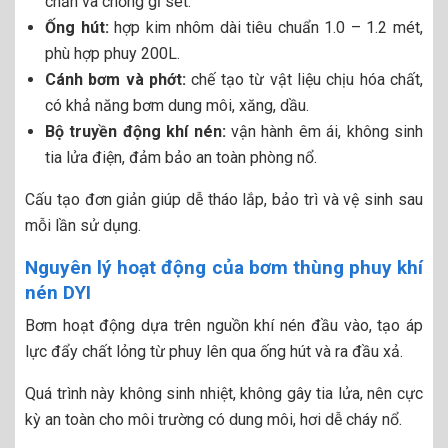
chắn và chống gỉ sét.
Ống hút:
hợp kim nhôm dài tiêu chuẩn 1.0 – 1.2 mét,
phù hợp phuy 200L.
Cánh bơm và phớt:
chế tạo từ vật liệu chịu hóa chất,
có khả năng bơm dung môi, xăng, dầu.
Bộ truyền động khí nén:
vận hành êm ái, không sinh
tia lửa điện, đảm bảo an toàn phòng nổ.
Cấu tạo đơn giản giúp dễ tháo lắp, bảo trì và vệ sinh sau
mỗi lần sử dụng.
Nguyên lý hoạt động của bơm thùng phuy khí
nén DYI
Bơm hoạt động dựa trên nguồn khí nén đầu vào, tạo áp
lực đẩy chất lỏng từ phuy lên qua ống hút và ra đầu xả.
Quá trình này không sinh nhiệt, không gây tia lửa, nên cực
kỳ an toàn cho môi trường có dung môi, hơi dễ cháy nổ.