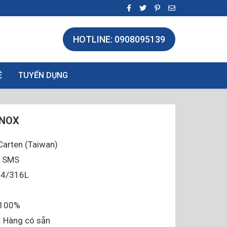
HOTLINE: 0908095139
Ệ
TUYỂN DỤNG
INOX
Carten (Taiwan)
, SMS
304/316L
i 100%
: Hàng có sẵn