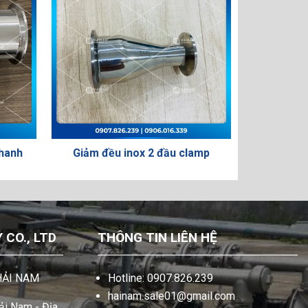
anh
Giảm đều inox 2 đầu clamp
Chén hà
CO., LTD
THÔNG TIN LIÊN HỆ
HẢI NAM
Hotline: 0907.826.239
hainam.sale01@gmail.com
i Nam - Địa