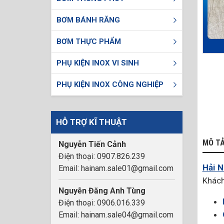
BƠM BÁNH RĂNG
BƠM THỰC PHẨM
PHỤ KIỆN INOX VI SINH
PHỤ KIỆN INOX CÔNG NGHIỆP
HỖ TRỢ KĨ THUẬT
MÔ T
Nguyễn Tiến Cảnh
Điện thoại: 0907.826.239
Hải 
Email: hainam.sale01@gmail.com
Khách
Nguyễn Đăng Anh Tùng
Điện thoại: 0906.016.339
Email: hainam.sale04@gmail.com