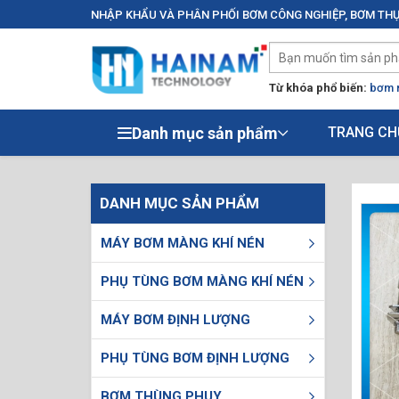
NHẬP KHẨU VÀ PHÂN PHỐI BƠM CÔNG NGHIỆP, BƠM THỰ
Từ khóa phổ biến:
bơm 
Danh mục sản phẩm
TRANG CH
DANH MỤC SẢN PHẨM
MÁY BƠM MÀNG KHÍ NÉN
PHỤ TÙNG BƠM MÀNG KHÍ NÉN
MÁY BƠM ĐỊNH LƯỢNG
PHỤ TÙNG BƠM ĐỊNH LƯỢNG
BƠM THÙNG PHUY