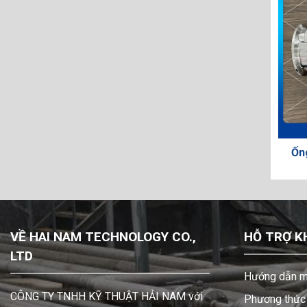
sinh
Giảm lệch tâm Inox vi sinh
Ống 
VỀ HAI NAM TECHNOLOGY CO.,
HỖ TRỢ K
LTD
Hướng dẫn m
CÔNG TY TNHH KỸ THUẬT HẢI NAM với
Phương thức 