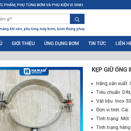
C PHẨM, PHỤ TÙNG BƠM VÀ PHỤ KIỆN VI SINH
màng khí nén
phụ tùng máy bơm
bơm thùng phuy
Ủ
GIỚI THIỆU
ỨNG DỤNG BƠM
TIN TỨC
LIÊN H
KẸP GIỮ ỐNG 
Hãng sản xuất: 
Tiêu chuẩn: DIN
Vật liệu: Inox 
Đơn vị tính: Cái
Tình trạng: Mớ
Tình trạng hàng