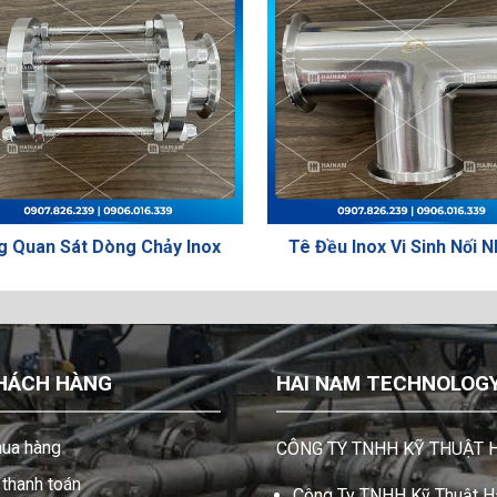
Quan Sát Dòng Chảy Inox
Tê Đều Inox Vi Sinh Nối Nh
HÁCH HÀNG
HAI NAM TECHNOLOGY 
ua hàng
CÔNG TY TNHH KỸ THUẬT 
thanh toán
Công Ty TNHH Kỹ Thuật Hả