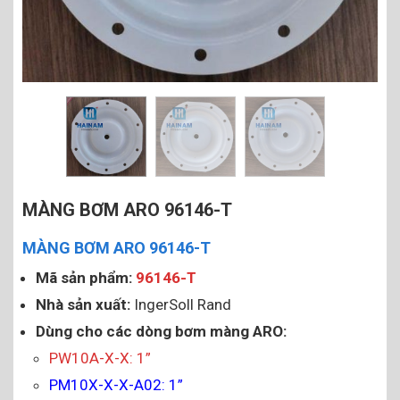
MÀNG BƠM ARO 96146-T
MÀNG BƠM ARO 96146-T
Mã sản phẩm:
96146-T
Nhà sản xuất:
IngerSoll Rand
Dùng cho các dòng bơm màng ARO:
PW10A-X-X: 1”
PM10X-X-X-A02: 1”