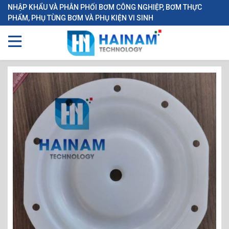
NHẬP KHẨU VÀ PHÂN PHỐI BƠM CÔNG NGHIỆP, BƠM THỰC
PHẨM, PHỤ TÙNG BƠM VÀ PHỤ KIỆN VI SINH