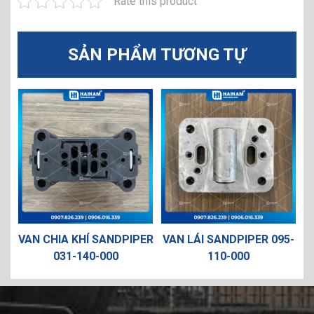
Rate this product
SẢN PHẨM TƯƠNG TỰ
VAN CHIA KHÍ SANDPIPER
VAN LÁI SANDPIPER 095-
CỔNG
031-140-000
110-000