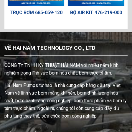
-
TRỤC BƠM 685-059-120
BỘ AIR KIT 476-219-000
VỀ HAI NAM TECHNOLOGY CO., LTD
CÔNG TY TNHH KỸ THUẬT HẢI NAM với nhiều năm kinh
nghiệm trong lĩnh vực bơm hóa chất, bơm thực phẩm.
Hải Nam Pumps tự hào là nhà cung cấp hàng đầu tại Việt
Nam về lĩnh vực bơm màng khí nén, bơm định lượng hóa
chất, bơm bánh răng công nghiệp, bơm thực phẩm và bơm ly
tâm thực phẩm. Ngoài ra, chúng tôi còn cung cấp đầy đủ
phụ tùng thay thế, sửa chữa bơm công nghiệp.