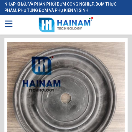
NHẬP KHẨU VÀ PHÂN PHỐI BƠM CÔNG NGHIỆP, BƠM THỰC
PHẨM, PHỤ TÙNG BƠM VÀ PHỤ KIỆN VI SINH