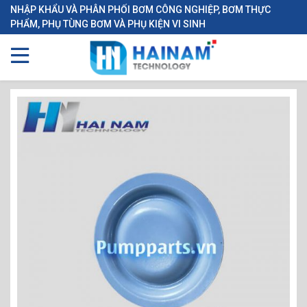
NHẬP KHẨU VÀ PHÂN PHỐI BƠM CÔNG NGHIỆP, BƠM THỰC
PHẨM, PHỤ TÙNG BƠM VÀ PHỤ KIỆN VI SINH