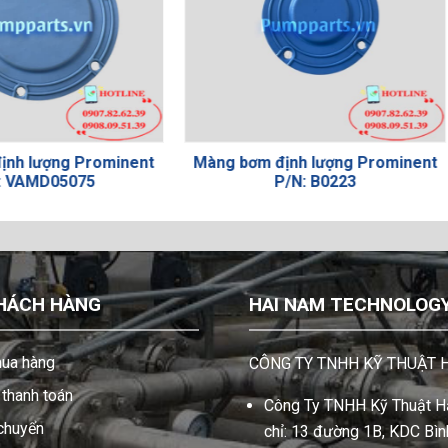
àng bơm định lượng Prominent
Màng bơm định lượng 
P/N: B0223
P/N: C07042
HÁCH HÀNG
HAI NAM TECHNOLOGY 
ua hàng
CÔNG TY TNHH KỸ THUẬT 
thanh toán
Công Ty TNHH Kỹ Thuật Hả
 chuyển
chỉ: 13 đường 1B, KDC Bình