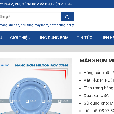
C PHẨM, PHỤ TÙNG BƠM VÀ PHỤ KIỆN VI SINH
màng khí nén
phụ tùng máy bơm
bơm thùng phuy
Ủ
GIỚI THIỆU
ỨNG DỤNG BƠM
TIN TỨC
LIÊN H
MÀNG BƠM MI
Hãng sản xuất:
Vật liệu: PTFE (
Tình trạng hàn
Xuất xứ: USA
Sử dụng cho: M
Liên hệ: 0907.