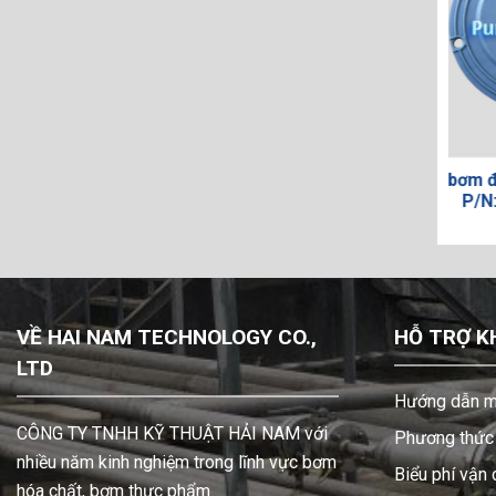
ượng Prominent
Màng bơm định lượng Prominent
M
FM063
P/N: VAMD05075
VỀ HAI NAM TECHNOLOGY CO.,
HỖ TRỢ K
LTD
Hướng dẫn m
CÔNG TY TNHH KỸ THUẬT HẢI NAM với
Phương thức 
nhiều năm kinh nghiệm trong lĩnh vực bơm
Biểu phí vận
hóa chất, bơm thực phẩm.