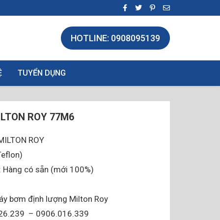
HOTLINE: 0908095139
Ệ
TUYỂN DỤNG
LTON ROY 77M6
 MILTON ROY
Teflon)
g: Hàng có sẵn (mới 100%)
áy bơm định lượng Milton Roy
826.239 – 0906.016.339