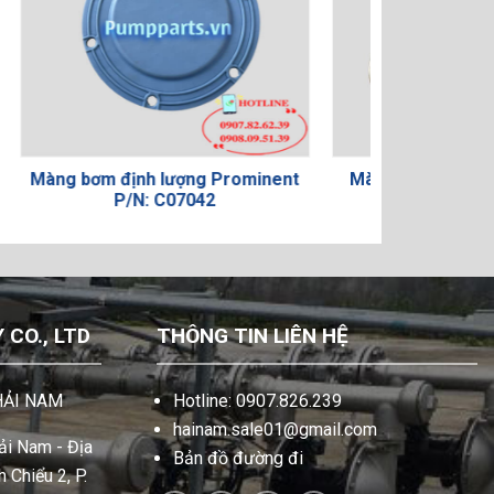
Prominent
Màng bơm định lượng Doseuro
Màng
D101-120
CO., LTD
THÔNG TIN LIÊN HỆ
HẢI NAM
Hotline: 0907.826.239
hainam.sale01@gmail.com
i Nam - Địa
Bản đồ đường đi
 Chiểu 2, P.