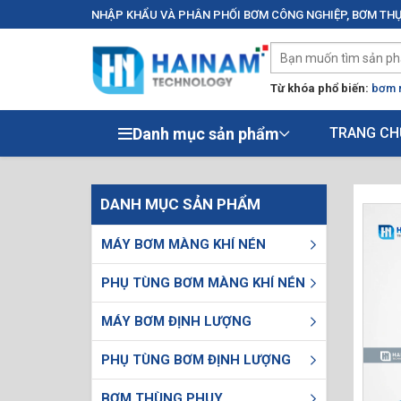
NHẬP KHẨU VÀ PHÂN PHỐI BƠM CÔNG NGHIỆP, BƠM THỰ
Từ khóa phổ biến:
bơm 
Danh mục sản phẩm
TRANG CH
DANH MỤC SẢN PHẨM
MÁY BƠM MÀNG KHÍ NÉN
PHỤ TÙNG BƠM MÀNG KHÍ NÉN
MÁY BƠM ĐỊNH LƯỢNG
PHỤ TÙNG BƠM ĐỊNH LƯỢNG
BƠM THÙNG PHUY