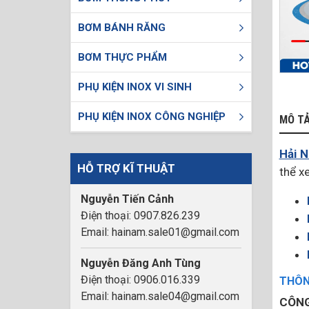
BƠM BÁNH RĂNG
BƠM THỰC PHẨM
PHỤ KIỆN INOX VI SINH
PHỤ KIỆN INOX CÔNG NGHIỆP
MÔ T
Hải 
HỖ TRỢ KĨ THUẬT
thể x
Nguyễn Tiến Cảnh
Điện thoại: 0907.826.239
Email: hainam.sale01@gmail.com
Nguyễn Đăng Anh Tùng
Điện thoại: 0906.016.339
THÔNG
Email: hainam.sale04@gmail.com
CÔNG