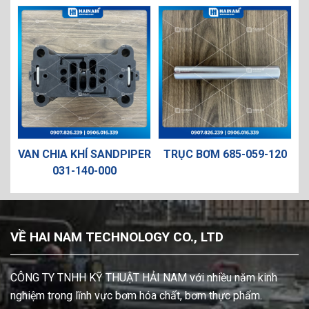
 CHIA KHÍ SANDPIPER
TRỤC BƠM 685-059-120
TRỤC BƠ
031-140-000
VỀ HAI NAM TECHNOLOGY CO., LTD
CÔNG TY TNHH KỸ THUẬT HẢI NAM với nhiều năm kinh
nghiệm trong lĩnh vực bơm hóa chất, bơm thực phẩm.