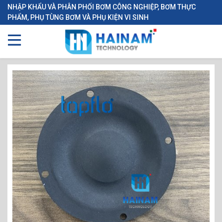
NHẬP KHẨU VÀ PHÂN PHỐI BƠM CÔNG NGHIỆP, BƠM THỰC
PHẨM, PHỤ TÙNG BƠM VÀ PHỤ KIỆN VI SINH