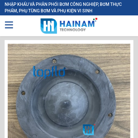
NHẬP KHẨU VÀ PHÂN PHỐI BƠM CÔNG NGHIỆP, BƠM THỰC
PHẨM, PHỤ TÙNG BƠM VÀ PHỤ KIỆN VI SINH