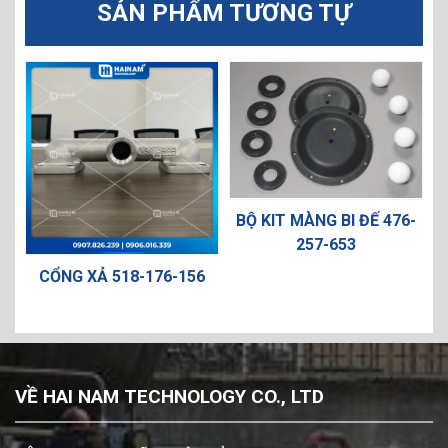
SẢN PHẨM TƯƠNG TỰ
BỘ KIT MÀNG BI ĐẾ 476-
257-653
0
CỔNG XẢ 518-176-156
VỀ HAI NAM TECHNOLOGY CO., LTD