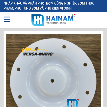
NHẬP KHẨU VÀ PHÂN PHỐI BƠM CÔNG NGHIỆP, BƠM THỰC
PHẨM, PHỤ TÙNG BƠM VÀ PHỤ KIỆN VI SINH