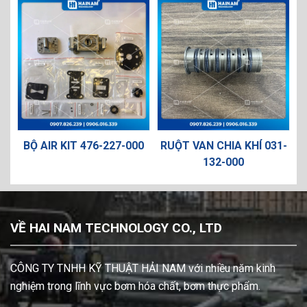
57
BỘ AIR KIT 476-227-000
RUỘT VAN CHIA KHÍ 031-
M
132-000
VỀ HAI NAM TECHNOLOGY CO., LTD
CÔNG TY TNHH KỸ THUẬT HẢI NAM với nhiều năm kinh
nghiệm trong lĩnh vực bơm hóa chất, bơm thực phẩm.