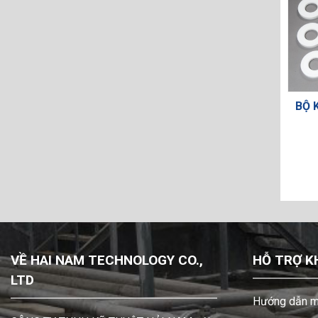
BỘ 
Y 188605
TRỤC BƠM 685-058-120
VỀ HAI NAM TECHNOLOGY CO.,
HỖ TRỢ K
LTD
Hướng dẫn m