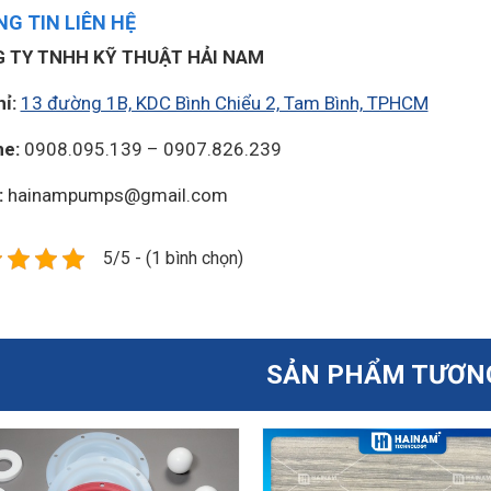
G TIN LIÊN HỆ
 TY TNHH KỸ THUẬT HẢI NAM
hỉ:
13 đường 1B, KDC Bình Chiểu 2, Tam Bình, TPHCM
ne:
0908.095.139 – 0907.826.239
:
hainampumps@gmail.com
5/5 - (1 bình chọn)
SẢN PHẨM TƯƠN