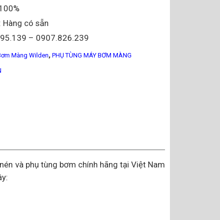
i 100%
: Hàng có sẵn
095.139 – 0907.826.239
,
Bơm Màng Wilden
PHỤ TÙNG MÁY BƠM MÀNG
N
 nén và phụ tùng bơm chính hãng tại Việt Nam
y: