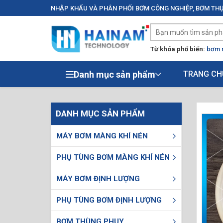
NHẬP KHẨU VÀ PHÂN PHỐI BƠM CÔNG NGHIỆP, BƠM THỰ
Từ khóa phổ biến:
bơm 
Danh mục sản phẩm
TRANG CH
DANH MỤC SẢN PHẨM
MÁY BƠM MÀNG KHÍ NÉN
PHỤ TÙNG BƠM MÀNG KHÍ NÉN
MÁY BƠM ĐỊNH LƯỢNG
PHỤ TÙNG BƠM ĐỊNH LƯỢNG
BƠM THÙNG PHUY