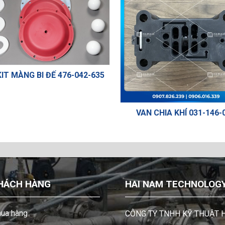
KIT MÀNG BI ĐẾ 476-042-635
VAN CHIA KHÍ 031-146-
HÁCH HÀNG
HAI NAM TECHNOLOGY 
ua hàng
CÔNG TY TNHH KỸ THUẬT 