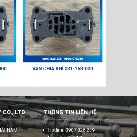
000
VAN CHIA KHÍ 031-168-000
MÀN
CO., LTD
THÔNG TIN LIÊN HỆ
HẢI NAM
Hotline: 0907.826.239