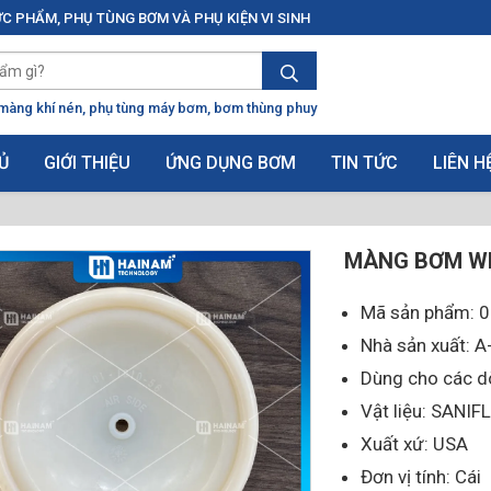
C PHẨM, PHỤ TÙNG BƠM VÀ PHỤ KIỆN VI SINH
màng khí nén
phụ tùng máy bơm
bơm thùng phuy
Ủ
GIỚI THIỆU
ỨNG DỤNG BƠM
TIN TỨC
LIÊN H
MÀNG BƠM WI
Mã sản phẩm: 
Nhà sản xuất:
Dùng cho các 
Vật liệu: SANIFL
Xuất xứ: USA
Đơn vị tính: Cái