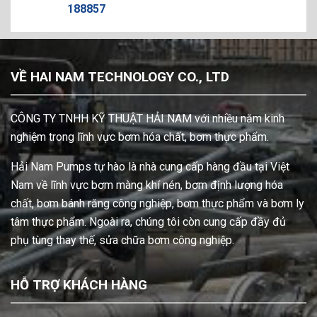
8857
VỀ HAI NAM TECHNOLOGY CO., LTD
CÔNG TY TNHH KỸ THUẬT HẢI NAM với nhiều năm kinh
nghiệm trong lĩnh vực bơm hóa chất, bơm thực phẩm.
Hải Nam Pumps tự hào là nhà cung cấp hàng đầu tại Việt
Nam về lĩnh vực bơm màng khí nén, bơm định lượng hóa
chất, bơm bánh răng công nghiệp, bơm thực phẩm và bơm ly
tâm thực phẩm. Ngoài ra, chúng tôi còn cung cấp đầy đủ
phụ tùng thay thế, sửa chữa bơm công nghiệp.
HỖ TRỢ KHÁCH HÀNG