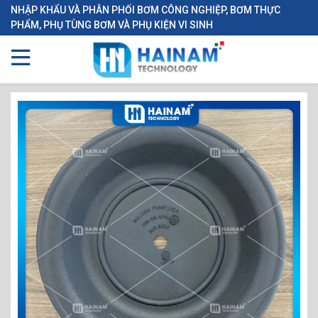
NHẬP KHẨU VÀ PHÂN PHỐI BƠM CÔNG NGHIỆP, BƠM THỰC
PHẨM, PHỤ TÙNG BƠM VÀ PHỤ KIỆN VI SINH