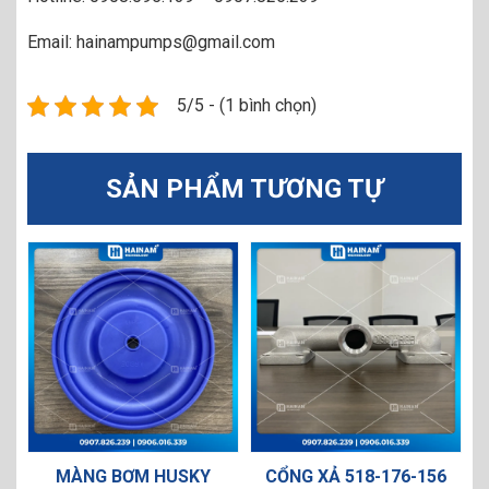
Email: hainampumps@gmail.com
5/5 - (1 bình chọn)
SẢN PHẨM TƯƠNG TỰ
ƠM HUSKY
CỔNG XẢ 518-176-156
CỔNG HÚT 518-