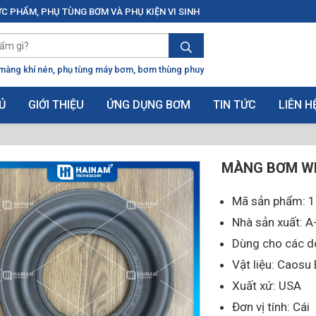
C PHẨM, PHỤ TÙNG BƠM VÀ PHỤ KIỆN VI SINH
màng khí nén
phụ tùng máy bơm
bơm thùng phuy
Ủ
GIỚI THIỆU
ỨNG DỤNG BƠM
TIN TỨC
LIÊN H
MÀNG BƠM WI
Mã sản phẩm: 
Nhà sản xuất:
Dùng cho các 
Vật liệu: Caos
Xuất xứ: USA
Đơn vị tính: Cái