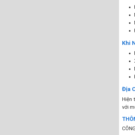
Khi 
Địa 
Hiện t
với m
THÔN
CÔNG