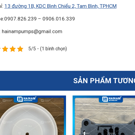
ỉ:
13 đường 1B, KDC Bình Chiểu 2, Tam Bình, TPHCM
ne:0907.826.239 – 0906.016.339
l: hainampumps@gmail.com
5/5 - (1 bình chọn)
SẢN PHẨM TƯƠN