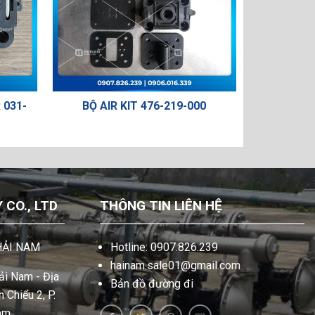
19-000
VAN CHIA KHÍ 031-146-000
C
CO., LTD
THÔNG TIN LIÊN HỆ
HẢI NAM
Hotline: 0907.826.239
hainam.sale01@gmail.com
i Nam - Địa
Bản đồ đường đi
 Chiểu 2, P.
am.