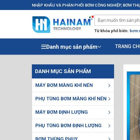
NHẬP KHẨU VÀ PHÂN PHỐI BƠM CÔNG NGHIỆP, BƠM THỰ
Từ khóa phổ biến:
bơm 
Danh mục sản phẩm
TRANG CH
DANH MỤC SẢN PHẨM
MÁY BƠM MÀNG KHÍ NÉN
PHỤ TÙNG BƠM MÀNG KHÍ NÉN
MÁY BƠM ĐỊNH LƯỢNG
PHỤ TÙNG BƠM ĐỊNH LƯỢNG
BƠM THÙNG PHUY