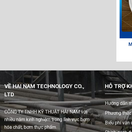
HUSKY 188857
MÀNG BƠM HUSKY 15K312
VỀ HAI NAM TECHNOLOGY CO.,
HỖ TRỢ K
LTD
Hướng dẫn m
CÔNG TY TNHH KỸ THUẬT HẢI NAM với
Phương thức 
nhiều năm kinh nghiệm trong lĩnh vực bơm
Biểu phí vận
hóa chất, bơm thực phẩm.