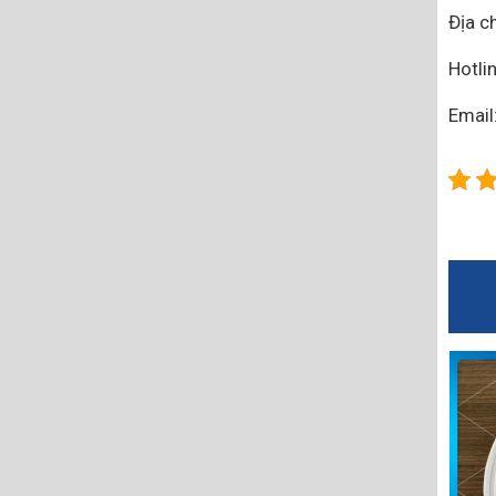
Địa ch
Hotli
Emai