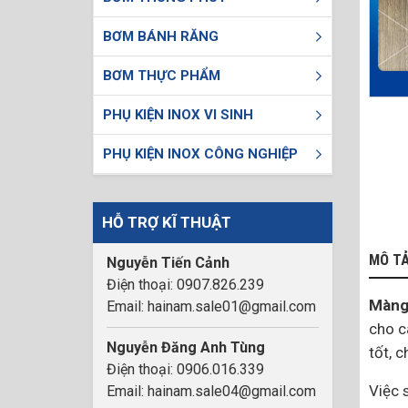
BƠM BÁNH RĂNG
BƠM THỰC PHẨM
PHỤ KIỆN INOX VI SINH
PHỤ KIỆN INOX CÔNG NGHIỆP
HỖ TRỢ KĨ THUẬT
MÔ T
Nguyễn Tiến Cảnh
Điện thoại: 0907.826.239
Màng
Email: hainam.sale01@gmail.com
cho 
Nguyễn Đăng Anh Tùng
tốt, 
Điện thoại: 0906.016.339
Việc 
Email: hainam.sale04@gmail.com