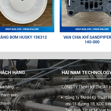
VAN CHIA KHÍ SANDPIPER 031-
BỘ AIR KIT 476-2
140-000
HÁCH HÀNG
HAI NAM TECHNOLOGY 
ua hàng
CÔNG TY TNHH KỸ THUẬT 
thanh toán
Công Ty TNHH Kỹ Thuật Hả
 chuyển
chỉ: 13 đường 1B, KDC Bình
Tam Bình, TP. HCM, Việt N