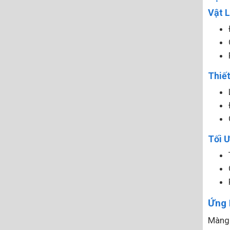
Vật 
Thiế
Tối Ư
Ứng 
Màng 