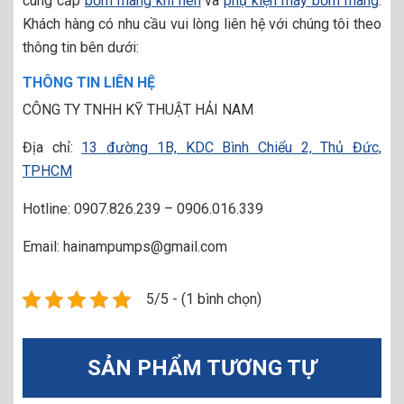
cung cấp
bơm màng khí nén
và
phụ kiện máy bơm màng
.
Khách hàng có nhu cầu vui lòng liên hệ với chúng tôi theo
thông tin bên dưới:
THÔNG TIN LIÊN HỆ
CÔNG TY TNHH KỸ THUẬT HẢI NAM
Địa chỉ:
13 đường 1B, KDC Bình Chiểu 2, Thủ Đức,
TPHCM
Hotline: 0907.826.239 – 0906.016.339
Email: hainampumps@gmail.com
5/5 - (1 bình chọn)
SẢN PHẨM TƯƠNG TỰ