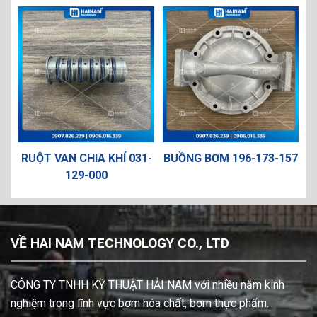
 CHIA KHÍ 031-
BUỒNG BƠM 196-173-157
TRỤC BƠM 685
129-000
VỀ HAI NAM TECHNOLOGY CO., LTD
CÔNG TY TNHH KỸ THUẬT HẢI NAM với nhiều năm kinh
nghiệm trong lĩnh vực bơm hóa chất, bơm thực phẩm.