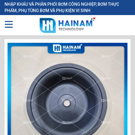
NHẬP KHẨU VÀ PHÂN PHỐI BƠM CÔNG NGHIỆP, BƠM THỰC
PHẨM, PHỤ TÙNG BƠM VÀ PHỤ KIỆN VI SINH