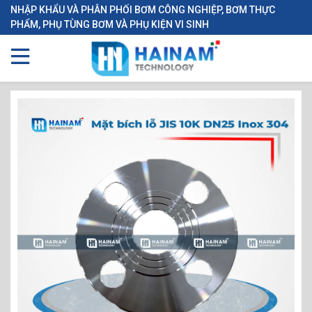
NHẬP KHẨU VÀ PHÂN PHỐI BƠM CÔNG NGHIỆP, BƠM THỰC
PHẨM, PHỤ TÙNG BƠM VÀ PHỤ KIỆN VI SINH