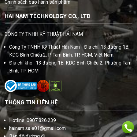
Chính sách bảo hành sản phẩm
HAI NAM TECHNOLOGY CO., LTD
CÔNG TY TNHH KỸ THUẬT HẢI NAM
Công Ty TNHH Kỹ Thuật Hải Nam - Địa chỉ: 13 đường 1B,
KDC Bình Chiểu 2, P. Tam Bình, TP. HCM, Việt Nam.
Địa chỉ kho : 13 đường 1B, KDC Bình Chiểu 2, Phường Tam
Bình, TP. HCM
THÔNG TIN LIÊN HỆ
Hotline: 0907.826.239
hainam.sale01@gmail.com
Bản đồ đường đi