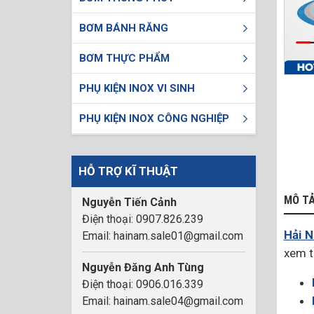
BƠM BÁNH RĂNG
BƠM THỰC PHẨM
PHỤ KIỆN INOX VI SINH
PHỤ KIỆN INOX CÔNG NGHIỆP
HỖ TRỢ KĨ THUẬT
MÔ T
Nguyễn Tiến Cảnh
Điện thoại: 0907.826.239
Hải 
Email: hainam.sale01@gmail.com
xem t
Nguyễn Đăng Anh Tùng
Điện thoại: 0906.016.339
Email: hainam.sale04@gmail.com