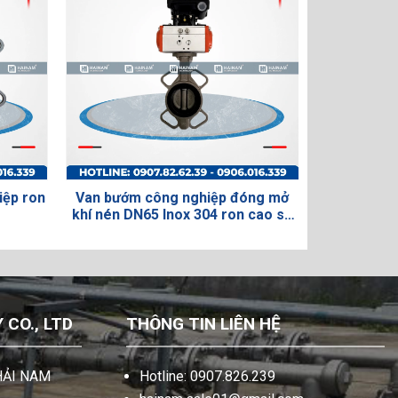
p ron
Van bướm công nghiệp đóng mở
Van 1 chiều 
khí nén DN65 Inox 304 ron cao su
(có bộ báo vị trí)
CO., LTD
THÔNG TIN LIÊN HỆ
HẢI NAM
Hotline: 0907.826.239