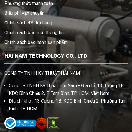
Phương thức thanh toán
Biểu phí vận chuyển
Chính sách đổi trả hàng
Chính sách bảo mật thông tin
Chính sách bảo hành sản phẩm
HAI NAM TECHNOLOGY CO., LTD
CÔNG TY TNHH KỸ THUẬT HẢI NAM
Công Ty TNHH Kỹ Thuật Hải Nam - Địa chỉ: 13 đường 1B,
KDC Bình Chiểu 2, P. Tam Bình, TP. HCM, Việt Nam.
Địa chỉ kho : 13 đường 1B, KDC Bình Chiểu 2, Phường Tam
Bình, TP. HCM