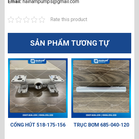
Email:
hainampumps@gmail.com
Rate this product
SẢN PHẨM TƯƠNG TỰ
-
CỔNG HÚT 518-175-156
TRỤC BƠM 685-040-120