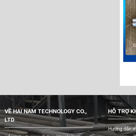
C BƠM 685-040-120
TRỤC BƠM 685-059-120
VỀ HAI NAM TECHNOLOGY CO.,
HỖ TRỢ K
LTD
Hướng dẫn m