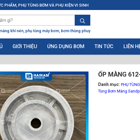
C PHẨM, PHỤ TÙNG BƠM VÀ PHỤ KIỆN VI SINH
màng khí nén
phụ tùng máy bơm
bơm thùng phuy
Ủ
GIỚI THIỆU
ỨNG DỤNG BƠM
TIN TỨC
LIÊN H
ỐP MÀNG 612-
Danh mục:
PHỤ TÙN
Tùng Bơm Màng Sandp