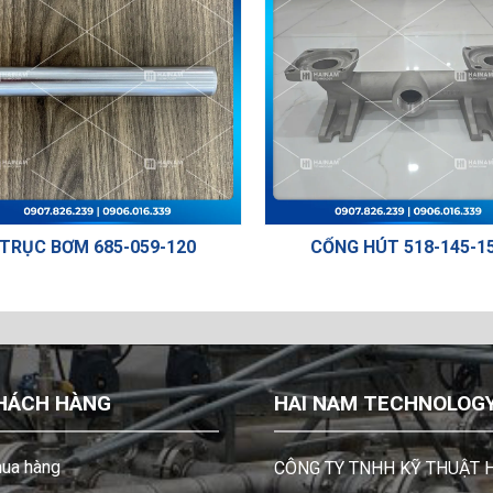
CỔNG HÚT 518-145-156
VAN CHIA KHÍ
14
HÁCH HÀNG
HAI NAM TECHNOLOGY 
ua hàng
CÔNG TY TNHH KỸ THUẬT 