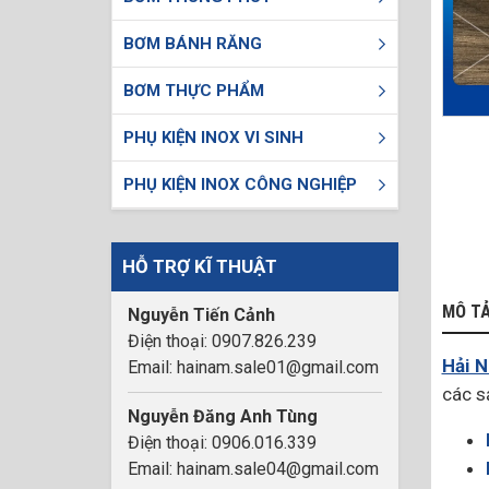
BƠM BÁNH RĂNG
BƠM THỰC PHẨM
PHỤ KIỆN INOX VI SINH
PHỤ KIỆN INOX CÔNG NGHIỆP
HỖ TRỢ KĨ THUẬT
MÔ T
Nguyễn Tiến Cảnh
Điện thoại: 0907.826.239
Hải 
Email: hainam.sale01@gmail.com
các s
Nguyễn Đăng Anh Tùng
Điện thoại: 0906.016.339
Email: hainam.sale04@gmail.com