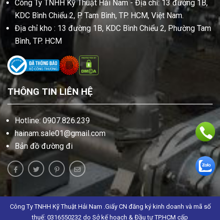
Công Ty TNHH Kỹ Thuật Hải Nam - Địa chỉ: 13 đường 1B,
KDC Bình Chiểu 2, P. Tam Bình, TP. HCM, Việt Nam.
Địa chỉ kho : 13 đường 1B, KDC Bình Chiểu 2, Phường Tam
Bình, TP. HCM
THÔNG TIN LIÊN HỆ
Hotline: 0907.826.239
hainam.sale01@gmail.com
Bản đồ đường đi
Công Ty TNHH Kỹ Thuật Hải Nam .Giấy CN đăng ký kinh doanh và mã số
thuế: 0316550232 do Sở kế hoạch & Đầu tư TP.HCM cấp