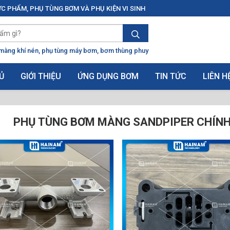
C PHẨM, PHỤ TÙNG BƠM VÀ PHỤ KIỆN VI SINH
màng khí nén
phụ tùng máy bơm
bơm thùng phuy
Ủ
GIỚI THIỆU
ỨNG DỤNG BƠM
TIN TỨC
LIÊN H
PHỤ TÙNG BƠM MÀNG SANDPIPER CHÍNH 