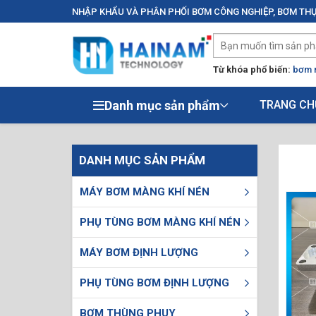
NHẬP KHẨU VÀ PHÂN PHỐI BƠM CÔNG NGHIỆP, BƠM THỰ
Từ khóa phổ biến:
bơm 
Danh mục sản phẩm
TRANG CH
DANH MỤC SẢN PHẨM
MÁY BƠM MÀNG KHÍ NÉN
PHỤ TÙNG BƠM MÀNG KHÍ NÉN
MÁY BƠM ĐỊNH LƯỢNG
PHỤ TÙNG BƠM ĐỊNH LƯỢNG
BƠM THÙNG PHUY