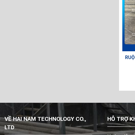
RUỘ
VỀ HAI NAM TECHNOLOGY CO.,
HỖ TRỢ K
LTD