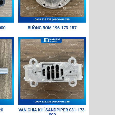
000
BUỒNG BƠM 196-173-157
20
VAN CHIA KHÍ SANDPIPER 031-173-
000