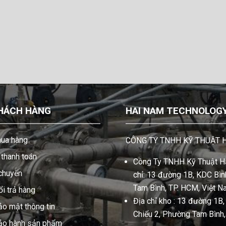
HÁCH HÀNG
HAI NAM TECHNOLOGY 
ua hàng
CÔNG TY TNHH KỸ THUẬT 
thanh toán
Công Ty TNHH Kỹ Thuật Hả
 chuyển
chỉ: 13 đường 1B, KDC Bình
Tam Bình, TP. HCM, Việt N
i trả hàng
Địa chỉ kho : 13 đường 1B
ảo mật thông tin
Chiểu 2, Phường Tam Bình
bảo hành sản phẩm