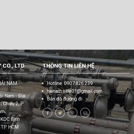
CO., LTD
THÔNG TIN LIÊN HỆ
HẢI NAM
Hotline: 0907.826.239
hainam.sale01@gmail.com
i Nam - Địa
Bản đồ đường đi
 Chiểu 2, P.
am.
, KDC Bình
, TP. HCM