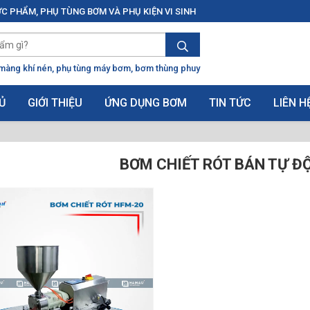
C PHẨM, PHỤ TÙNG BƠM VÀ PHỤ KIỆN VI SINH
màng khí nén
phụ tùng máy bơm
bơm thùng phuy
Ủ
GIỚI THIỆU
ỨNG DỤNG BƠM
TIN TỨC
LIÊN H
BƠM CHIẾT RÓT BÁN TỰ Đ