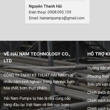
Nguyễn Thanh Hải
Điện thoại: 0908.095.139
Email: hainampumps@gmail.com
VỀ HAI NAM TECHNOLOGY CO.,
HỖ TRỢ K
LTD
Hướng dẫn m
CÔNG TY TNHH KỸ THUẬT HẢI NAM với
Phương thức 
nhiều năm kinh nghiệm trong lĩnh vực bơm
Biểu phí vận
hóa chất, bơm thực phẩm.
Chính sách đổ
Hải Nam Pumps tự hào là nhà cung cấp
Chính sách b
hàng đầu tại Việt Nam về lĩnh vực bơm
Chính sách 