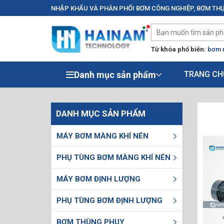
NHẬP KHẨU VÀ PHÂN PHỐI BƠM CÔNG NGHIỆP, BƠM THỰ
Từ khóa phổ biến:
bơm 
Danh mục sản phẩm
TRANG CH
DANH MỤC SẢN PHẨM
MÁY BƠM MÀNG KHÍ NÉN
PHỤ TÙNG BƠM MÀNG KHÍ NÉN
MÁY BƠM ĐỊNH LƯỢNG
PHỤ TÙNG BƠM ĐỊNH LƯỢNG
BƠM THÙNG PHUY