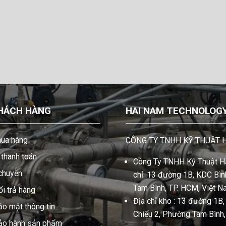
HÁCH HÀNG
HAI NAM TECHNOLOGY 
ua hàng
CÔNG TY TNHH KỸ THUẬT 
thanh toán
Công Ty TNHH Kỹ Thuật Hả
 chuyển
chỉ: 13 đường 1B, KDC Bình
Tam Bình, TP. HCM, Việt N
i trả hàng
Địa chỉ kho : 13 đường 1B
ảo mật thông tin
Chiểu 2, Phường Tam Bình
bảo hành sản phẩm