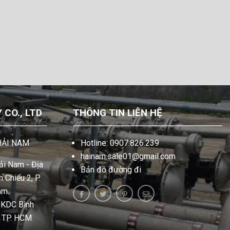
CO., LTD
THÔNG TIN LIÊN HỆ
HẢI NAM
Hotline: 0907.826.239
hainam.sale01@gmail.com
i Nam - Địa
Bản đồ đường đi
 Chiểu 2, P.
am.
, KDC Bình
, TP. HCM