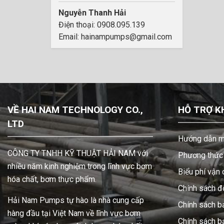
Nguyễn Thanh Hải
Điện thoại: 0908.095.139
Email: hainampumps@gmail.com
VỀ HAI NAM TECHNOLOGY CO.,
HỖ TRỢ K
LTD
Hướng dẫn m
CÔNG TY TNHH KỸ THUẬT HẢI NAM với
Phương thức 
nhiều năm kinh nghiệm trong lĩnh vực bơm
Biểu phí vận
hóa chất, bơm thực phẩm.
Chính sách đổ
Hải Nam Pumps tự hào là nhà cung cấp
Chính sách b
hàng đầu tại Việt Nam về lĩnh vực bơm
Chính sách 