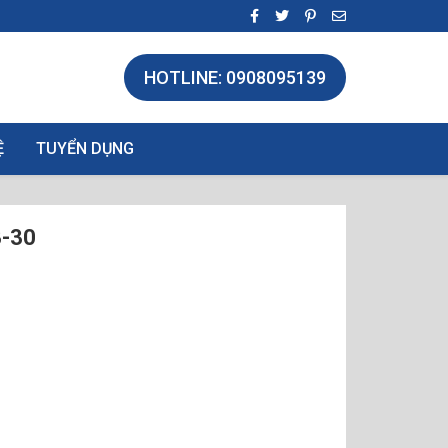
HOTLINE: 0908095139
Ệ
TUYỂN DỤNG
B-30