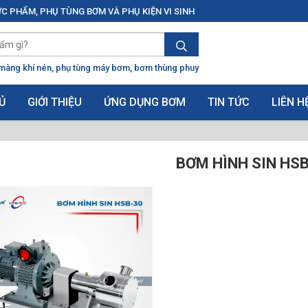
C PHẨM, PHỤ TÙNG BƠM VÀ PHỤ KIỆN VI SINH
màng khí nén
phụ tùng máy bơm
bơm thùng phuy
Ủ
GIỚI THIỆU
ỨNG DỤNG BƠM
TIN TỨC
LIÊN H
BƠM HÌNH SIN HS