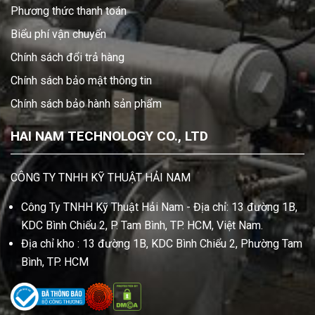
Phương thức thanh toán
Biểu phí vận chuyển
Chính sách đổi trả hàng
Chính sách bảo mật thông tin
Chính sách bảo hành sản phẩm
HAI NAM TECHNOLOGY CO., LTD
CÔNG TY TNHH KỸ THUẬT HẢI NAM
Công Ty TNHH Kỹ Thuật Hải Nam - Địa chỉ: 13 đường 1B,
KDC Bình Chiểu 2, P. Tam Bình, TP. HCM, Việt Nam.
Địa chỉ kho : 13 đường 1B, KDC Bình Chiểu 2, Phường Tam
Bình, TP. HCM