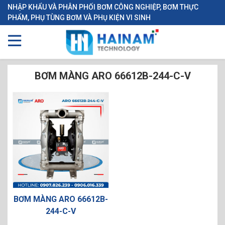
NHẬP KHẨU VÀ PHÂN PHỐI BƠM CÔNG NGHIỆP, BƠM THỰC
PHẨM, PHỤ TÙNG BƠM VÀ PHỤ KIỆN VI SINH
BƠM MÀNG ARO 66612B-244-C-V
BƠM MÀNG ARO 66612B-
244-C-V