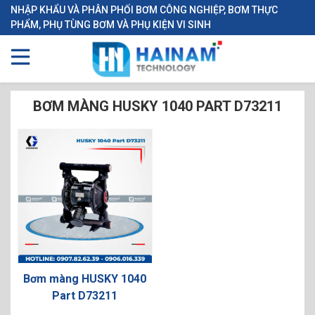
NHẬP KHẨU VÀ PHÂN PHỐI BƠM CÔNG NGHIỆP, BƠM THỰC
PHẨM, PHỤ TÙNG BƠM VÀ PHỤ KIỆN VI SINH
BƠM MÀNG HUSKY 1040 PART D73211
Bơm màng HUSKY 1040
Part D73211