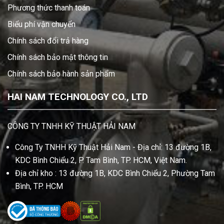
Phương thức thanh toán
Biểu phí vận chuyển
Chính sách đổi trả hàng
Chính sách bảo mật thông tin
Chính sách bảo hành sản phẩm
HAI NAM TECHNOLOGY CO., LTD
CÔNG TY TNHH KỸ THUẬT HẢI NAM
Công Ty TNHH Kỹ Thuật Hải Nam - Địa chỉ: 13 đường 1B,
KDC Bình Chiểu 2, P. Tam Bình, TP. HCM, Việt Nam.
Địa chỉ kho : 13 đường 1B, KDC Bình Chiểu 2, Phường Tam
Bình, TP. HCM