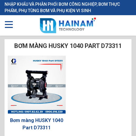
NHẬP KHẨU VÀ PHÂN PHỐI BƠM CÔNG NGHIỆP, BƠM THỰC
PHẨM, PHỤ TÙNG BƠM VÀ PHỤ KIỆN VI SINH
BƠM MÀNG HUSKY 1040 PART D73311
Bơm màng HUSKY 1040
Part D73311