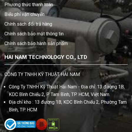
Phương thức thanh toán
Biểu phí vận chuyển
Chính sách đổi trả hàng
Chính sách bảo mật thông tin
Chính sách bảo hành sản phẩm
HAI NAM TECHNOLOGY CO., LTD
CÔNG TY TNHH KỸ THUẬT HẢI NAM
Công Ty TNHH Kỹ Thuật Hải Nam - Địa chỉ: 13 đường 1B,
KDC Bình Chiểu 2, P. Tam Bình, TP. HCM, Việt Nam.
Địa chỉ kho : 13 đường 1B, KDC Bình Chiểu 2, Phường Tam
Bình, TP. HCM