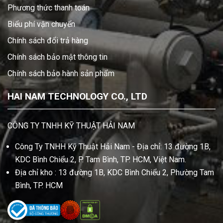
Phương thức thanh toán
Biểu phí vận chuyển
Chính sách đổi trả hàng
Chính sách bảo mật thông tin
Chính sách bảo hành sản phẩm
HAI NAM TECHNOLOGY CO., LTD
CÔNG TY TNHH KỸ THUẬT HẢI NAM
Công Ty TNHH Kỹ Thuật Hải Nam - Địa chỉ: 13 đường 1B,
KDC Bình Chiểu 2, P. Tam Bình, TP. HCM, Việt Nam.
Địa chỉ kho : 13 đường 1B, KDC Bình Chiểu 2, Phường Tam
Bình, TP. HCM