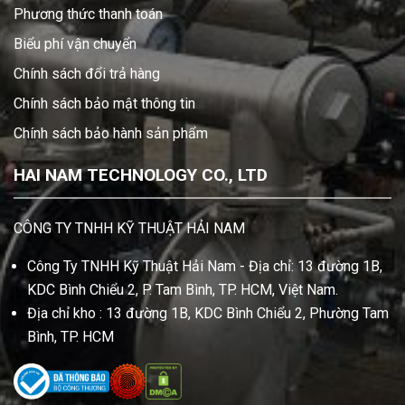
Phương thức thanh toán
Biểu phí vận chuyển
Chính sách đổi trả hàng
Chính sách bảo mật thông tin
Chính sách bảo hành sản phẩm
HAI NAM TECHNOLOGY CO., LTD
CÔNG TY TNHH KỸ THUẬT HẢI NAM
Công Ty TNHH Kỹ Thuật Hải Nam - Địa chỉ: 13 đường 1B,
KDC Bình Chiểu 2, P. Tam Bình, TP. HCM, Việt Nam.
Địa chỉ kho : 13 đường 1B, KDC Bình Chiểu 2, Phường Tam
Bình, TP. HCM