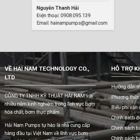
Nguyễn Thanh Hải
Điện thoại: 0908.095.139
Email: hainampumps@gmail.com
VỀ HAI NAM TECHNOLOGY CO.,
HỖ TRỢ K
LTD
Hướng dẫn m
CÔNG TY TNHH KỸ THUẬT HẢI NAM với
Phương thức 
nhiều năm kinh nghiệm trong lĩnh vực bơm
Biểu phí vận
hóa chất, bơm thực phẩm.
Chính sách đổ
Hải Nam Pumps tự hào là nhà cung cấp
Chính sách b
hàng đầu tại Việt Nam về lĩnh vực bơm
Chính sách 