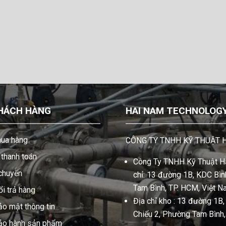
HÁCH HÀNG
HAI NAM TECHNOLOGY 
ua hàng
CÔNG TY TNHH KỸ THUẬT 
thanh toán
Công Ty TNHH Kỹ Thuật Hả
 chuyển
chỉ: 13 đường 1B, KDC Bình
Tam Bình, TP. HCM, Việt N
i trả hàng
Địa chỉ kho : 13 đường 1B
ảo mật thông tin
Chiểu 2, Phường Tam Bình
bảo hành sản phẩm