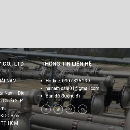
CO., LTD
THÔNG TIN LIÊN HỆ
HẢI NAM
Hotline: 0907.826.239
hainam.sale01@gmail.com
i Nam - Địa
Bản đồ đường đi
 Chiểu 2, P.
am.
, KDC Bình
, TP. HCM