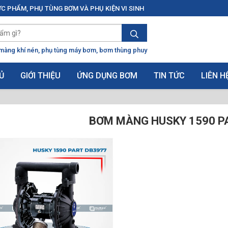
C PHẨM, PHỤ TÙNG BƠM VÀ PHỤ KIỆN VI SINH
màng khí nén
phụ tùng máy bơm
bơm thùng phuy
Ủ
GIỚI THIỆU
ỨNG DỤNG BƠM
TIN TỨC
LIÊN H
BƠM MÀNG HUSKY 1590 P