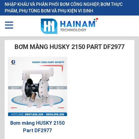
NHẬP KHẨU VÀ PHÂN PHỐI BƠM CÔNG NGHIỆP, BƠM THỰC
PHẨM, PHỤ TÙNG BƠM VÀ PHỤ KIỆN VI SINH
BƠM MÀNG HUSKY 2150 PART DF2977
Bơm màng HUSKY 2150
Part DF2977