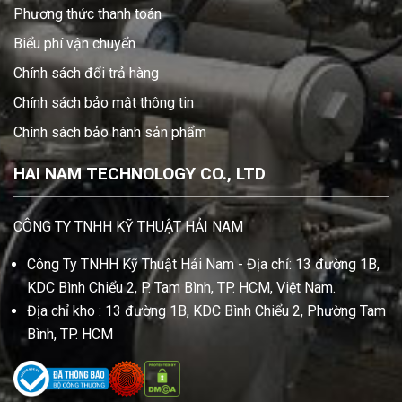
Phương thức thanh toán
Biểu phí vận chuyển
Chính sách đổi trả hàng
Chính sách bảo mật thông tin
Chính sách bảo hành sản phẩm
HAI NAM TECHNOLOGY CO., LTD
CÔNG TY TNHH KỸ THUẬT HẢI NAM
Công Ty TNHH Kỹ Thuật Hải Nam - Địa chỉ: 13 đường 1B,
KDC Bình Chiểu 2, P. Tam Bình, TP. HCM, Việt Nam.
Địa chỉ kho : 13 đường 1B, KDC Bình Chiểu 2, Phường Tam
Bình, TP. HCM